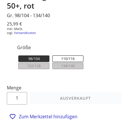
50+, rot
Gr. 98/104 - 134/140
Normaler
25,99 €
inkl. MwSt.
Preis
zzgl.
Versandkosten
Größe
98/104
110/116
122/128
134/140
Menge
AUSVERKAUFT
Zum Merkzettel hinzufügen