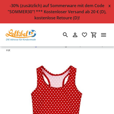
-30% (zusätzlich) auf Sommerware mit dem Code
x
"SOMMER30"! *** Kostenloser Versand ab 20 € (D),
kostenlose Retoure (D)!
Suchen
Einloggen
Einkaufsw
Direkt
Startseite
›
Sale allgemein
›
Badeanzug "Punkte", UV-Schutz 50+,
zum
rot
Inhalt