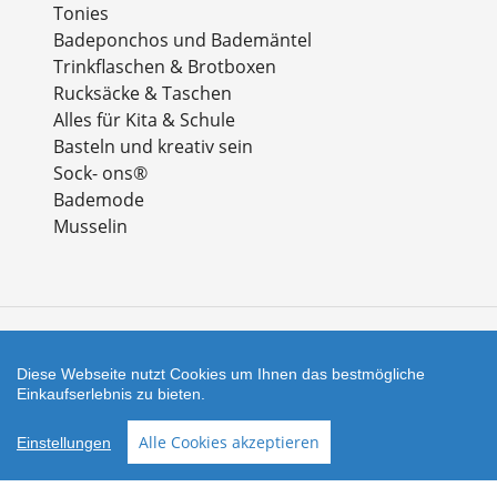
Tonies
Badeponchos und Bademäntel
Trinkflaschen & Brotboxen
Rucksäcke & Taschen
Alles für Kita & Schule
Basteln und kreativ sein
Sock- ons®
Bademode
Musselin
Zahlungsarten
Diese Webseite nutzt Cookies um Ihnen das bestmögliche
Einkaufserlebnis zu bieten.
Facebook
Instagram
Alle Cookies akzeptieren
Einstellungen
Shop erstellt mit
Besuche uns auch auf lieber-
VersaCommerce.
lokal.de