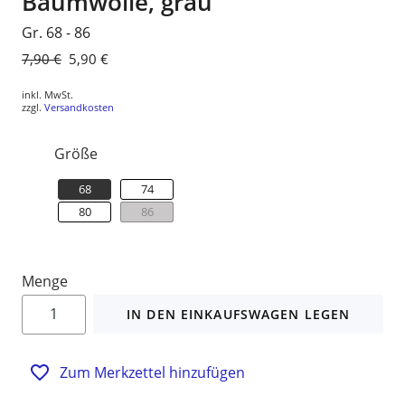
Baumwolle, grau
Gr. 68 - 86
Normaler
7,90 €
Sonderpreis
5,90 €
Preis
inkl. MwSt.
zzgl.
Versandkosten
Größe
68
74
80
86
Menge
IN DEN EINKAUFSWAGEN LEGEN
Zum Merkzettel hinzufügen