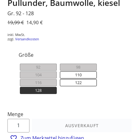
Pullunder, Baumwolle, kiesel
Gr. 92 - 128
Normaler
19,99 €
Sonderpreis
14,90 €
Preis
inkl. MwSt.
zzgl.
Versandkosten
Größe
92
98
104
110
116
122
128
Menge
AUSVERKAUFT
Zum Merkzettel hinzufügen