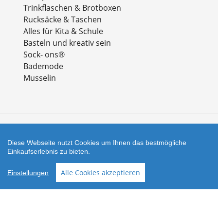
Trinkflaschen & Brotboxen
Rucksäcke & Taschen
Alles für Kita & Schule
Basteln und kreativ sein
Sock- ons®
Bademode
Musselin
Zahlungsarten
Diese Webseite nutzt Cookies um Ihnen das bestmögliche
Einkaufserlebnis zu bieten.
Facebook
Instagram
Alle Cookies akzeptieren
Einstellungen
Shop erstellt mit
Besuche uns auch auf lieber-
VersaCommerce.
lokal.de