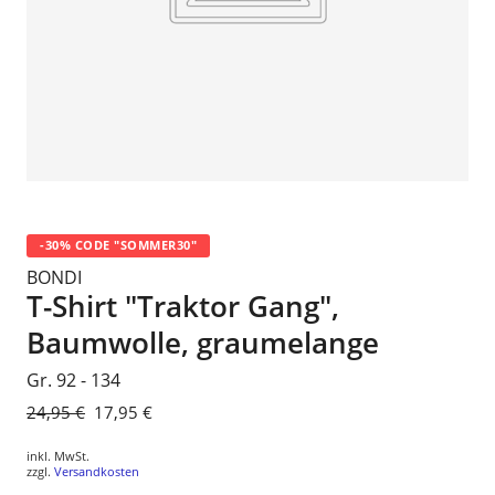
-30% CODE "SOMMER30"
BONDI
T-Shirt "Traktor Gang",
Baumwolle, graumelange
Gr. 92 - 134
Normaler
24,95 €
Sonderpreis
17,95 €
Preis
inkl. MwSt.
zzgl.
Versandkosten