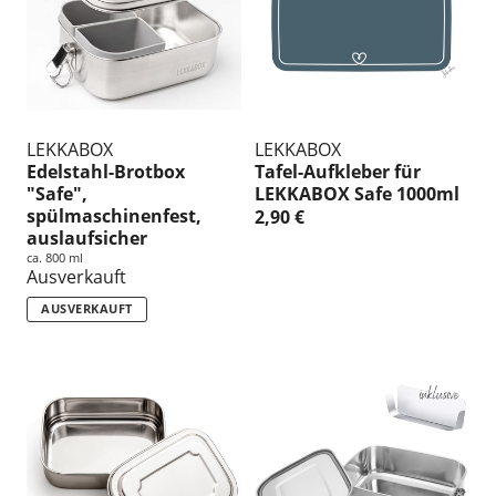
n
g
:
LEKKABOX
LEKKABOX
Edelstahl-Brotbox
Tafel-Aufkleber für
"Safe",
LEKKABOX Safe 1000ml
spülmaschinenfest,
2,90 €
auslaufsicher
ca. 800 ml
Ausverkauft
AUSVERKAUFT