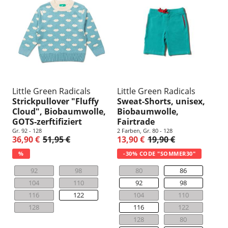
Little Green Radicals
Little Green Radicals
Strickpullover "Fluffy
Sweat-Shorts, unisex,
Cloud", Biobaumwolle,
Biobaumwolle,
GOTS-zerftifiziert
Fairtrade
Gr. 92 - 128
2 Farben, Gr. 80 - 128
36,90 €
51,95 €
13,90 €
19,90 €
%
-30% CODE "SOMMER30"
92
98
80
86
104
110
92
98
116
122
104
110
128
116
122
128
80