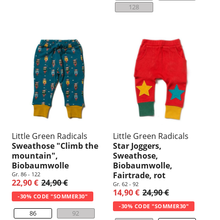
128
Little Green Radicals
Little Green Radicals
Sweathose "Climb the
Star Joggers,
mountain",
Sweathose,
Biobaumwolle
Biobaumwolle,
Fairtrade, rot
Gr. 86 - 122
22,90 €
24,90 €
Gr. 62 - 92
14,90 €
24,90 €
-30% CODE "SOMMER30"
-30% CODE "SOMMER30"
86
92