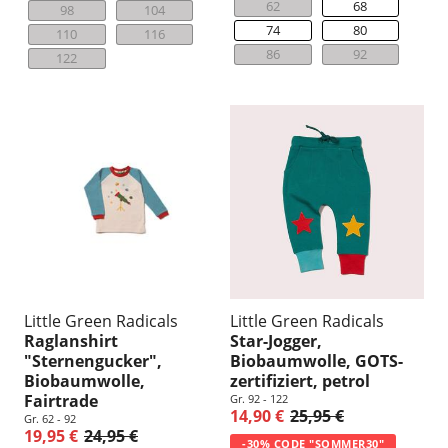
62
68
98
104
74
80
110
116
86
92
122
Little Green Radicals
Little Green Radicals
Raglanshirt
Star-Jogger,
"Sternengucker",
Biobaumwolle, GOTS-
Biobaumwolle,
zertifiziert, petrol
Fairtrade
Gr. 92 - 122
14,90 €
25,95 €
Gr. 62 - 92
19,95 €
24,95 €
-30% CODE "SOMMER30"