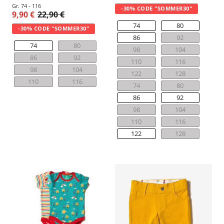
Gr. 74 - 116
-30% CODE "SOMMER30"
9,90 €
22,90 €
74
80
-30% CODE "SOMMER30"
86
92
74
80
98
104
86
92
110
116
98
104
122
128
110
116
74
80
86
92
98
104
110
116
122
128