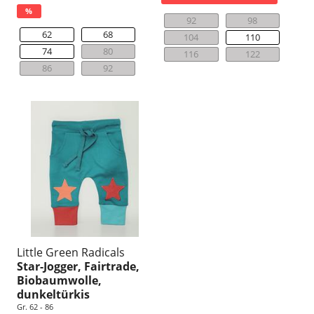
%
92
98
62
68
104
110
74
80
116
122
86
92
Little Green Radicals
Star-Jogger, Fairtrade,
Biobaumwolle,
dunkeltürkis
Gr. 62 - 86