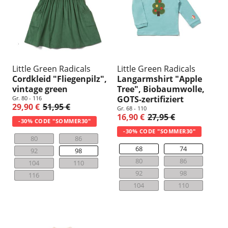
n
g
:
Little Green Radicals
Little Green Radicals
Cordkleid "Fliegenpilz",
Langarmshirt "Apple
vintage green
Tree", Biobaumwolle,
GOTS-zertifiziert
Gr. 80 - 116
29,90 €
51,95 €
Gr. 68 - 110
16,90 €
27,95 €
-30% CODE "SOMMER30"
-30% CODE "SOMMER30"
80
86
68
74
92
98
80
86
104
110
92
98
116
104
110