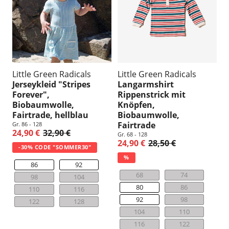
Little Green Radicals
Little Green Radicals
Jerseykleid "Stripes
Langarmshirt
Forever",
Rippenstrick mit
Biobaumwolle,
Knöpfen,
Fairtrade, hellblau
Biobaumwolle,
Fairtrade
Gr. 86 - 128
24,90 €
32,90 €
Gr. 68 - 128
24,90 €
28,50 €
-30% CODE "SOMMER30"
%
86
92
68
74
98
104
80
86
110
116
92
98
122
128
104
110
116
122