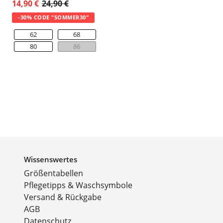
14,90 €
24,90 €
-30% CODE "SOMMER30"
62
68
80
86
Wissenswertes
Größentabellen
Pflegetipps & Waschsymbole
Versand & Rückgabe
AGB
Datenschutz