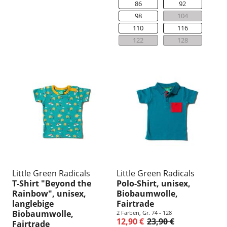
86
92
98
104
110
116
122
128
Little Green Radicals
Little Green Radicals
T-Shirt "Beyond the
Polo-Shirt, unisex,
Rainbow", unisex,
Biobaumwolle,
langlebige
Fairtrade
Biobaumwolle,
2 Farben, Gr. 74 - 128
12,90 €
23,90 €
Fairtrade