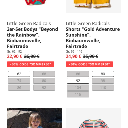
Little Green Radicals
Little Green Radicals
2er-Set Bodys "Beyond
Shorts "Gold Adventure
the Rainbow",
Sunshine",
Biobaumwolle,
Biobaumwolle,
Fairtrade
Fairtrade
Gr. 62 - 92
Gr. 86 - 116
22,90 €
26,90 €
24,90 €
35,90 €
-30% CODE "SOMMER30"
-30% CODE "SOMMER30"
62
68
86
80
74
80
92
98
86
92
104
110
116