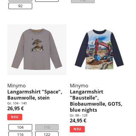
92
Minymo
Minymo
Langarmshirt "Space",
Langarmshirt
Baumwolle, stein
"Baustelle",
Biobaumwolle, GOTS,
Gr. 104 - 140
26,95 €
blue nights
Gr. 98 - 128
NEU
24,95 €
104
110
NEU
116
122