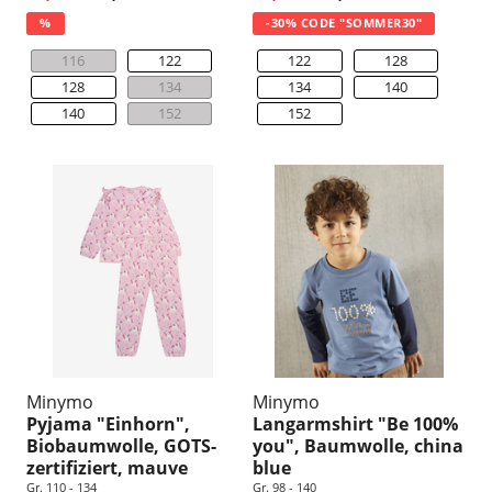
%
-30% CODE "SOMMER30"
116
122
122
128
128
134
134
140
140
152
152
Minymo
Minymo
Pyjama "Einhorn",
Langarmshirt "Be 100%
Biobaumwolle, GOTS-
you", Baumwolle, china
zertifiziert, mauve
blue
Gr. 110 - 134
Gr. 98 - 140