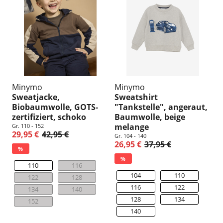
Minymo
Minymo
Sweatjacke,
Sweatshirt
Biobaumwolle, GOTS-
"Tankstelle", angeraut,
zertifiziert, schoko
Baumwolle, beige
melange
Gr. 110 - 152
29,95 €
42,95 €
Gr. 104 - 140
26,95 €
37,95 €
%
%
110
116
104
110
122
128
116
122
134
140
128
134
152
140