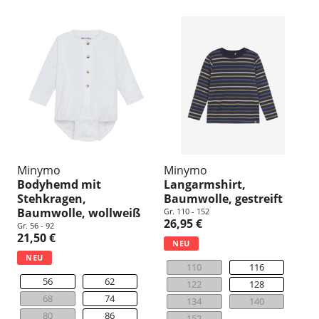
Minymo
Minymo
Bodyhemd mit
Langarmshirt,
Stehkragen,
Baumwolle, gestreift
Baumwolle, wollweiß
Gr. 110 - 152
26,95 €
Gr. 56 - 92
21,50 €
NEU
NEU
110
116
56
62
122
128
68
74
134
140
80
86
152