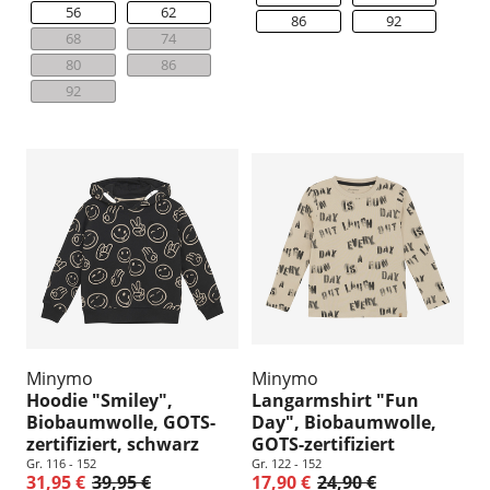
56
62
86
92
68
74
80
86
92
Minymo
Minymo
Hoodie "Smiley",
Langarmshirt "Fun
Biobaumwolle, GOTS-
Day", Biobaumwolle,
zertifiziert, schwarz
GOTS-zertifiziert
Gr. 116 - 152
Gr. 122 - 152
31,95 €
39,95 €
17,90 €
24,90 €