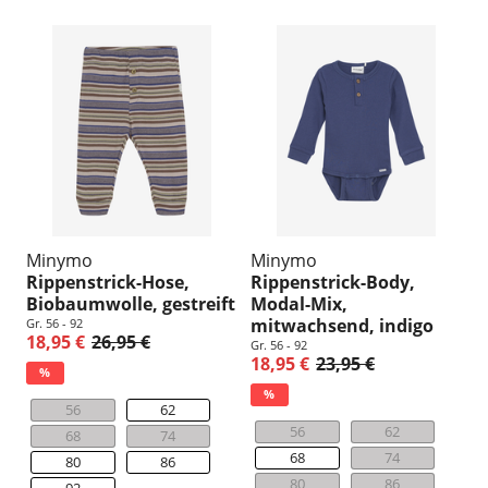
Minymo
Minymo
Rippenstrick-Hose,
Rippenstrick-Body,
Biobaumwolle, gestreift
Modal-Mix,
mitwachsend, indigo
Gr. 56 - 92
18,95 €
26,95 €
Gr. 56 - 92
18,95 €
23,95 €
%
%
56
62
56
62
68
74
68
74
80
86
80
86
92