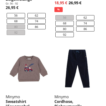
18,95 €
26,95 €
Gr. 56 - 92
26,95 €
%
56
62
56
62
68
74
68
74
80
86
80
86
92
92
Minymo
Minymo
Sweatshirt
Cordhose,