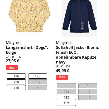
u
n
g
:
Minymo
Minymo
Langarmshirt "Dogs",
Softshell-Jacke, Bionic
beige
Finish ECO,
abnehmbare Kapuze,
Gr. 116 - 152
27,95 €
navy
Gr. 80 - 152
NEU
49,95 €
116
122
NEU
128
134
80
92
140
152
104
116
128
140
152