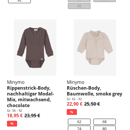
92
Minymo
Minymo
Rippenstrick-Body,
Rüschen-Body,
nachhaltiger Modal-
Baumwolle, smoke grey
Mix, mitwachsend,
Gr. 62 - 92
22,90 €
25,50 €
chocolate
Gr. 56 - 92
%
18,95 €
23,95 €
62
68
%
74
80