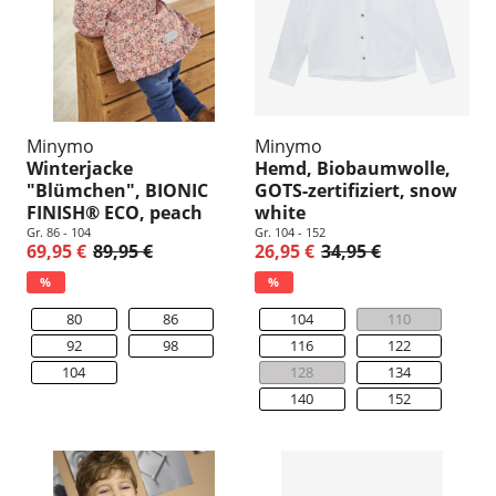
Minymo
Minymo
Winterjacke
Hemd, Biobaumwolle,
"Blümchen", BIONIC
GOTS-zertifiziert, snow
FINISH® ECO, peach
white
Gr. 86 - 104
Gr. 104 - 152
69,95 €
89,95 €
26,95 €
34,95 €
%
%
80
86
104
110
92
98
116
122
104
128
134
140
152