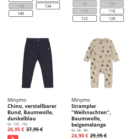
98
104
128
134
110
116
140
122
128
Minymo
Minymo
Chino, verstellbarer
Strampler
Bund, Baumwolle,
"Weihnachten",
dunkelblau
Baumwolle,
beigemelange
Gr. 110 - 152
26,95 €
37,95 €
Gr. 56 - 80
24,90 €
29,95 €
%