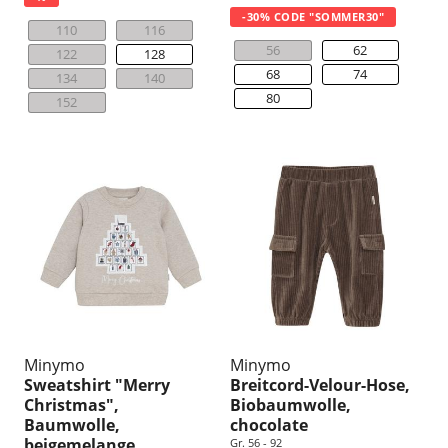
-30% CODE "SOMMER30"
110
116
56
62
122
128
68
74
134
140
80
152
Minymo
Minymo
Sweatshirt "Merry
Breitcord-Velour-Hose,
Christmas",
Biobaumwolle,
Baumwolle,
chocolate
beigemelange
Gr. 56 - 92