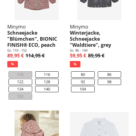
Minymo
Minymo
Schneejacke
Winterjacke,
"Blümchen", BIONIC
Schneejacke
FINISH® ECO, peach
"Waldtiere", grey
Gr. 110 - 152
Gr. 86 - 104
89,95 €
114,95 €
59,95 €
89,95 €
%
%
110
116
80
86
122
128
92
98
134
140
104
152