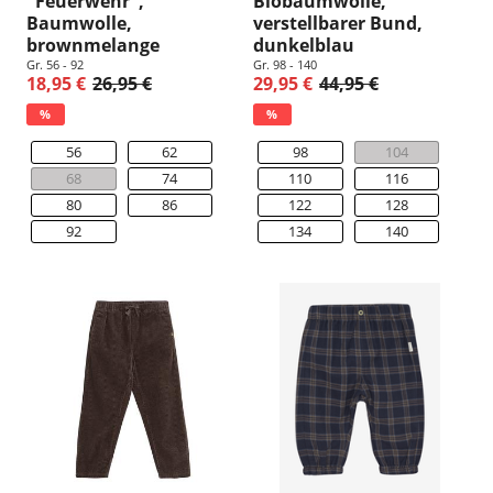
"Feuerwehr",
Biobaumwolle,
Baumwolle,
verstellbarer Bund,
brownmelange
dunkelblau
Gr. 56 - 92
Gr. 98 - 140
18,95 €
26,95 €
29,95 €
44,95 €
%
%
56
62
98
104
68
74
110
116
80
86
122
128
92
134
140