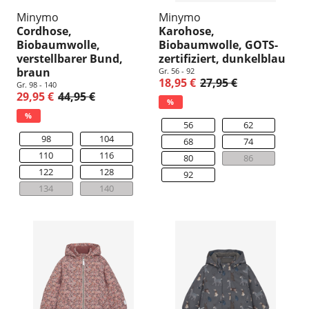
Minymo
Minymo
Cordhose,
Karohose,
Biobaumwolle,
Biobaumwolle, GOTS-
verstellbarer Bund,
zertifiziert, dunkelblau
braun
Gr. 56 - 92
18,95 €
27,95 €
Gr. 98 - 140
29,95 €
44,95 €
%
%
56
62
98
104
68
74
110
116
80
86
122
128
92
134
140