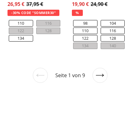
26,95 €
37,95 €
19,90 €
24,90 €
-30% CODE "SOMMER30"
%
110
116
98
104
122
128
110
116
134
122
128
134
140
Seite 1 von 9
Vorherige
Nächste
Seite
Seite