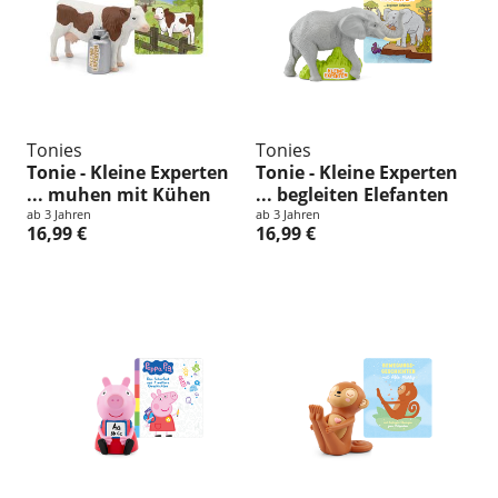
n
g
:
Tonies
Tonies
Tonie - Kleine Experten
Tonie - Kleine Experten
... muhen mit Kühen
... begleiten Elefanten
ab 3 Jahren
ab 3 Jahren
16,99 €
16,99 €