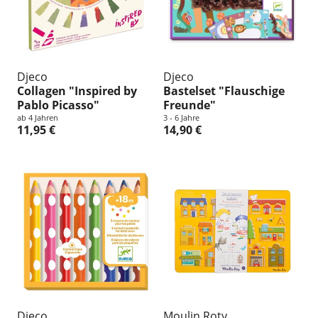
Djeco
Djeco
Collagen "Inspired by
Bastelset "Flauschige
Pablo Picasso"
Freunde"
ab 4 Jahren
3 - 6 Jahre
11,95 €
14,90 €
Djeco
Moulin Roty