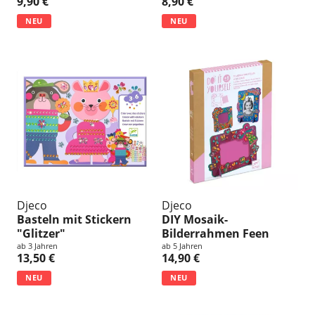
9,90 €
8,90 €
NEU
NEU
Djeco
Djeco
Basteln mit Stickern
DIY Mosaik-
"Glitzer"
Bilderrahmen Feen
ab 3 Jahren
ab 5 Jahren
13,50 €
14,90 €
NEU
NEU