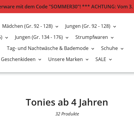
erware mit dem Code "SOMMER30"! *** ACHTUNG: Vom 3. bis
Mädchen (Gr. 92 - 128)
Jungen (Gr. 92 - 128)
6)
Jungen (Gr. 134 - 176)
Strumpfwaren
Tag- und Nachtwäsche & Bademode
Schuhe
Geschenkideen
Unsere Marken
SALE
S
Tonies ab 4 Jahren
a
32 Produkte
m