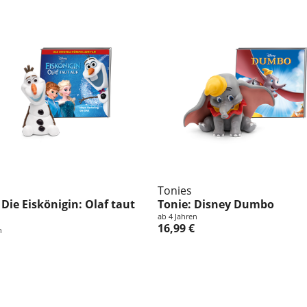
Tonies
 Die Eiskönigin: Olaf taut
Tonie: Disney Dumbo
ab 4 Jahren
16,99 €
n