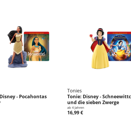
m
l
u
n
g
:
Tonies
 Disney - Pocahontas
Tonie: Disney - Schneewitt
und die sieben Zwerge
n
ab 4 Jahren
16,99 €