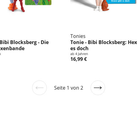
Tonies
Bibi Blocksberg - Die
Tonie - Bibi Blocksberg: He
exenbande
es doch
n
ab 4 Jahren
16,99 €
Seite 1 von 2
Vorherige
Nächste
Seite
Seite