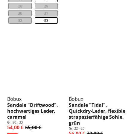
28
29
30
31
32
33
Bobux
Bobux
Sandale "Driftwood",
Sandale "Tidal",
hochwertiges Leder,
Quickdry-Leder, flexible
caramel
strapazierfähige Sohle,
grün
Gr. 20 - 33
54,00 €
65,00 €
Gr. 22 - 26
56,00 €
70,00 €