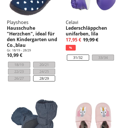
Playshoes
Celavi
Hausschuhe
Lederschläppchen
"Herzchen", ideal für
unifarben, lila
den Kindergarten und
17,95 €
19,99 €
Co.,blau
%
Gr. 18/19 - 28/29
10,99 €
31/32
33/34
18/19
20/21
22/23
24/25
26/27
28/29