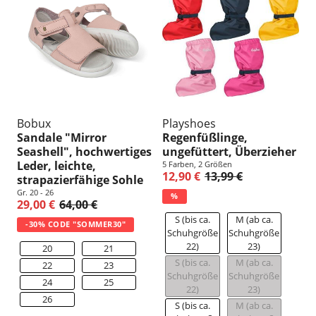
u
n
g
:
Bobux
Playshoes
Sandale "Mirror
Regenfüßlinge,
Seashell", hochwertiges
ungefüttert, Überzieher
Leder, leichte,
5 Farben, 2 Größen
12,90 €
13,99 €
strapazierfähige Sohle
Gr. 20 - 26
%
29,00 €
64,00 €
S (bis ca.
M (ab ca.
-30% CODE "SOMMER30"
Schuhgröße
Schuhgröße
22)
23)
20
21
S (bis ca.
M (ab ca.
22
23
Schuhgröße
Schuhgröße
24
25
22)
23)
26
S (bis ca.
M (ab ca.