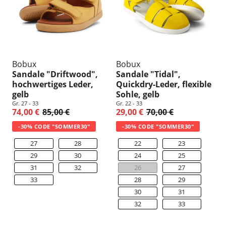
Bobux
Bobux
Sandale "Driftwood",
Sandale "Tidal",
hochwertiges Leder,
Quickdry-Leder, flexible
gelb
Sohle, gelb
Gr. 27 - 33
Gr. 22 - 33
74,00 €
85,00 €
29,00 €
70,00 €
-30% CODE "SOMMER30"
-30% CODE "SOMMER30"
27
28
22
23
29
30
24
25
31
32
26
27
33
28
29
30
31
32
33