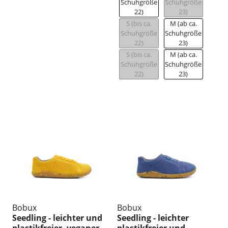
Schuhgröße
Schuhgröße
22)
23)
S (bis ca.
M (ab ca.
Schuhgröße
Schuhgröße
22)
23)
S (bis ca.
M (ab ca.
Schuhgröße
Schuhgröße
22)
23)
Bobux
Bobux
Seedling - leichter und
Seedling - leichter
plastikfreier, veganer
plastikfreier und