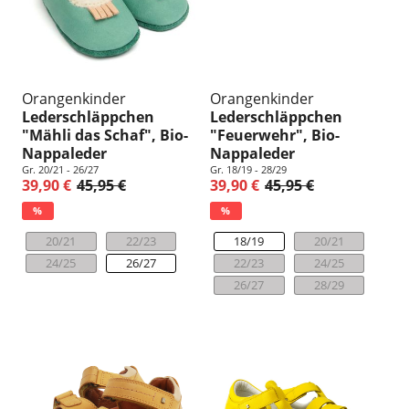
Orangenkinder
Orangenkinder
Lederschläppchen
Lederschläppchen
"Mähli das Schaf", Bio-
"Feuerwehr", Bio-
Nappaleder
Nappaleder
Gr. 20/21 - 26/27
Gr. 18/19 - 28/29
39,90 €
45,95 €
39,90 €
45,95 €
%
%
20/21
22/23
18/19
20/21
24/25
26/27
22/23
24/25
26/27
28/29