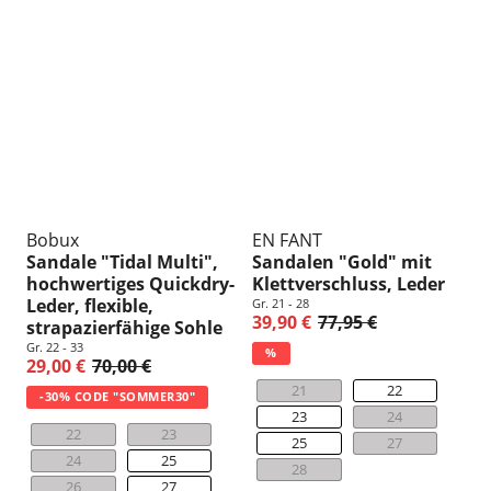
Bobux
EN FANT
Sandale "Tidal Multi",
Sandalen "Gold" mit
hochwertiges Quickdry-
Klettverschluss, Leder
Leder, flexible,
Gr. 21 - 28
39,90 €
77,95 €
strapazierfähige Sohle
Gr. 22 - 33
%
29,00 €
70,00 €
21
22
-30% CODE "SOMMER30"
23
24
22
23
25
27
24
25
28
26
27