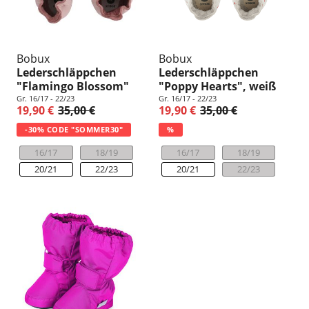
Bobux
Bobux
Lederschläppchen
Lederschläppchen
"Flamingo Blossom"
"Poppy Hearts", weiß
Gr. 16/17 - 22/23
Gr. 16/17 - 22/23
19,90 €
35,00 €
19,90 €
35,00 €
-30% CODE "SOMMER30"
%
16/17
18/19
16/17
18/19
20/21
22/23
20/21
22/23