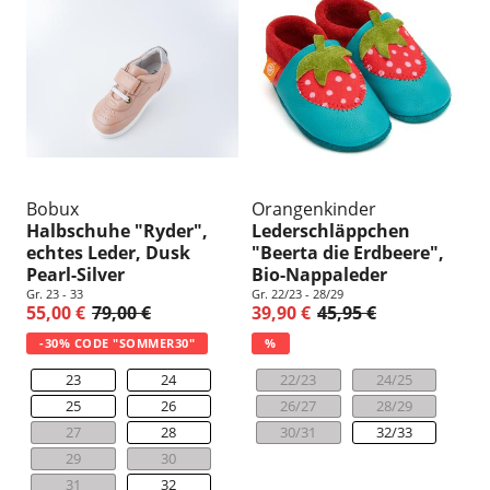
Bobux
Orangenkinder
Halbschuhe "Ryder",
Lederschläppchen
echtes Leder, Dusk
"Beerta die Erdbeere",
Pearl-Silver
Bio-Nappaleder
Gr. 23 - 33
Gr. 22/23 - 28/29
55,00 €
79,00 €
39,90 €
45,95 €
-30% CODE "SOMMER30"
%
23
24
22/23
24/25
25
26
26/27
28/29
27
28
30/31
32/33
29
30
31
32