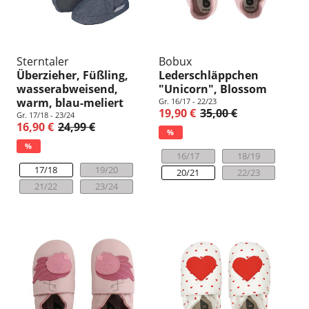
Sterntaler
Bobux
Überzieher, Füßling,
Lederschläppchen
wasserabweisend,
"Unicorn", Blossom
warm, blau-meliert
Gr. 16/17 - 22/23
19,90 €
35,00 €
Gr. 17/18 - 23/24
16,90 €
24,99 €
%
%
16/17
18/19
17/18
19/20
20/21
22/23
21/22
23/24