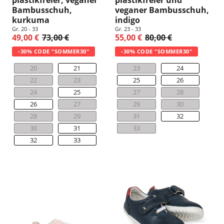
Bambusschuh,
veganer Bambusschuh,
kurkuma
indigo
Gr. 20 - 33
Gr. 23 - 33
49,00 €
73,00 €
55,00 €
80,00 €
-30% CODE "SOMMER30"
-30% CODE "SOMMER30"
20
21
23
24
22
23
25
26
24
25
27
28
26
27
29
30
28
29
31
32
30
31
33
32
33