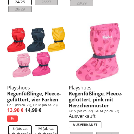
24/25
26/27
28/29
28/29
Playshoes
Playshoes
Regenfüßlinge, Fleece-
Regenfüßlinge, Fleece-
gefüttert, vier Farben
gefüttert, pink mit
Herzchenmuster
Gr. S (bis ca. 22), Gr. M (ab ca. 23)
13,90 €
14,99 €
Gr. S (bis ca. 22), Gr. M (ab ca. 23)
Ausverkauft
%
AUSVERKAUFT
S (bis ca.
M (ab ca.
Schuhgröße
Schuhgröße