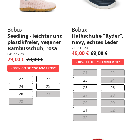
Bobux
Bobux
Seedling - leichter und
Halbschuhe "Ryder",
plastikfreier, veganer
navy, echtes Leder
Bambusschuh, rosa
Gr. 21 - 33
49,00 €
69,00 €
Gr. 22 - 28
29,00 €
73,00 €
-30% CODE "SOMMER30"
-30% CODE "SOMMER30"
21
22
22
23
23
24
24
25
25
26
26
27
27
28
28
29
30
31
32
33