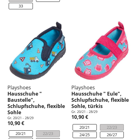
33
Playshoes
Playshoes
Hausschuhe "
Hausschuhe " Eule",
Baustelle",
Schlupfschuhe, flexible
Schlupfschuhe, flexible
Sohle, türkis
Sohle
Gr. 20/21 - 28/29
10,90 €
Gr. 20/21 - 28/29
10,90 €
20/21
22/23
20/21
22/23
24/25
26/27