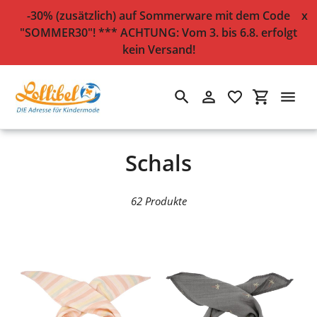
-30% (zusätzlich) auf Sommerware mit dem Code
x
"SOMMER30"! *** ACHTUNG: Vom 3. bis 6.8. erfolgt
kein Versand!
Suchen
Einloggen
Einkaufsw
Direkt
Startseite
›
Schals
zum
Inhalt
S
Schals
a
62 Produkte
m
m
l
u