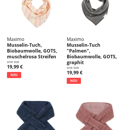
n
g
:
Maximo
Maximo
Musselin-Tuch,
Musselin-Tuch
Biobaumwolle, GOTS,
"Palmen",
muschelrosa Streifen
Biobaumwolle, GOTS,
graphit
one size
19,99 €
one size
19,99 €
NEU
NEU