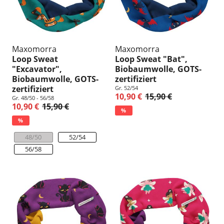
Maxomorra
Maxomorra
Loop Sweat
Loop Sweat "Bat",
"Excavator",
Biobaumwolle, GOTS-
Biobaumwolle, GOTS-
zertifiziert
zertifiziert
Gr. 52/54
10,90 €
15,90 €
Gr. 48/50 - 56/58
10,90 €
15,90 €
%
%
48/50
52/54
56/58