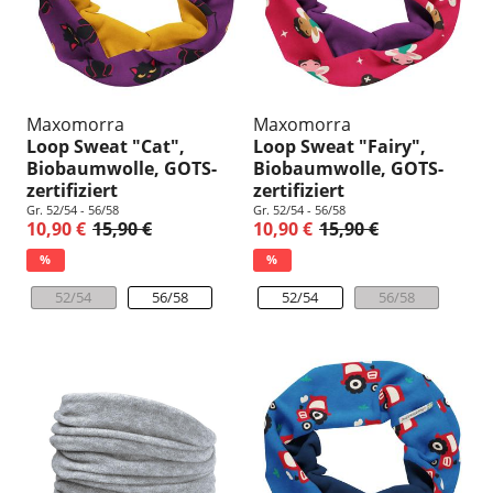
Maxomorra
Maxomorra
Loop Sweat "Cat",
Loop Sweat "Fairy",
Biobaumwolle, GOTS-
Biobaumwolle, GOTS-
zertifiziert
zertifiziert
Gr. 52/54 - 56/58
Gr. 52/54 - 56/58
10,90 €
15,90 €
10,90 €
15,90 €
%
%
52/54
56/58
52/54
56/58