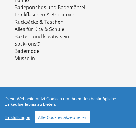
Badeponchos und Bademäntel
Trinkflaschen & Brotboxen
Rucksäcke & Taschen
Alles für Kita & Schule
Basteln und kreativ sein
Sock- ons®
Bademode
Musselin
Zahlungsarten
Diese Webseite nutzt Cookies um Ihnen das bestmögliche
Einkaufserlebnis zu bieten.
Facebook
Instagram
Alle Cookies akzeptieren
Einstellungen
Shop erstellt mit
Besuche uns auch auf lieber-
VersaCommerce.
lokal.de