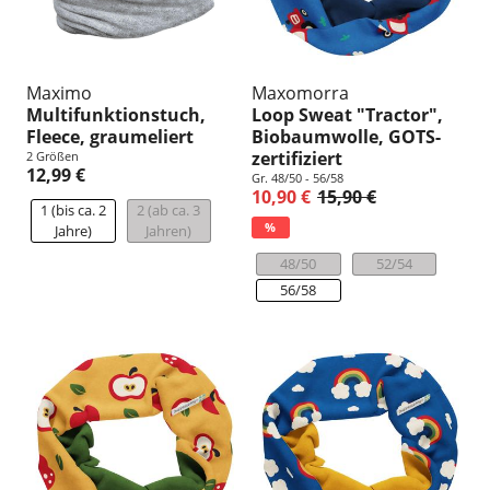
Maximo
Maxomorra
Multifunktionstuch,
Loop Sweat "Tractor",
Fleece, graumeliert
Biobaumwolle, GOTS-
zertifiziert
2 Größen
12,99 €
Gr. 48/50 - 56/58
10,90 €
15,90 €
1 (bis ca. 2
2 (ab ca. 3
%
Jahre)
Jahren)
48/50
52/54
56/58