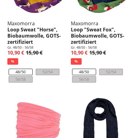
Maxomorra
Maxomorra
Loop Sweat "Horse",
Loop "Sweat Fox",
Biobaumwolle, GOTS-
Biobaumwolle, GOTS-
zertifiziert
zertifiziert
Gr. 48/50 - 56/58
Gr. 48/50 - 56/58
10,90 €
15,90 €
10,90 €
15,90 €
%
%
48/50
52/54
48/50
52/54
56/58
56/58