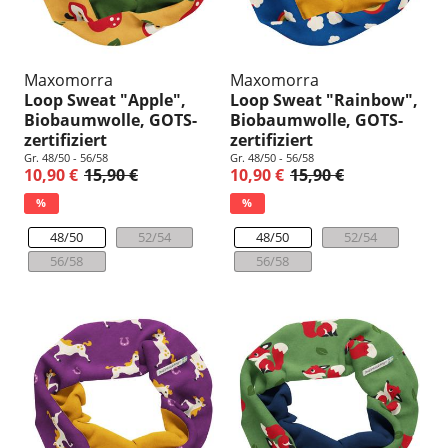
Maxomorra
Maxomorra
Loop Sweat "Apple",
Loop Sweat "Rainbow",
Biobaumwolle, GOTS-
Biobaumwolle, GOTS-
zertifiziert
zertifiziert
Gr. 48/50 - 56/58
Gr. 48/50 - 56/58
10,90 €
15,90 €
10,90 €
15,90 €
%
%
48/50
52/54
48/50
52/54
56/58
56/58