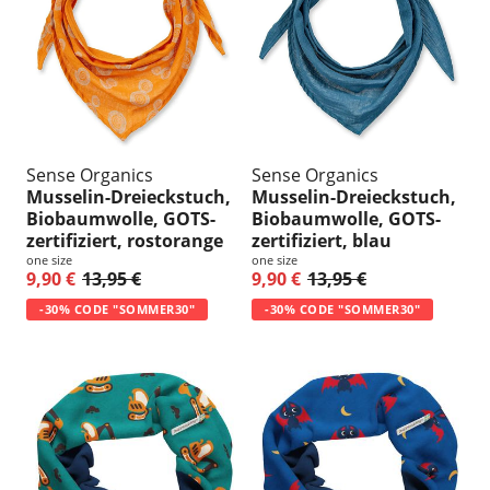
Sense Organics
Sense Organics
Musselin-Dreieckstuch,
Musselin-Dreieckstuch,
Biobaumwolle, GOTS-
Biobaumwolle, GOTS-
zertifiziert, rostorange
zertifiziert, blau
one size
one size
9,90 €
13,95 €
9,90 €
13,95 €
-30% CODE "SOMMER30"
-30% CODE "SOMMER30"