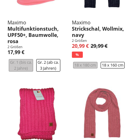
Maximo
Maximo
Multifunktionstuch,
Strickschal, Wollmix,
UPF50+, Baumwolle,
navy
rosa
2 Größen
20,99 €
29,99 €
2 Größen
17,99 €
%
Gr. 1 (bis ca.
Gr. 2 (ab ca.
18 x 180 cm
18 x 160 cm
2 Jahre)
3 Jahren)