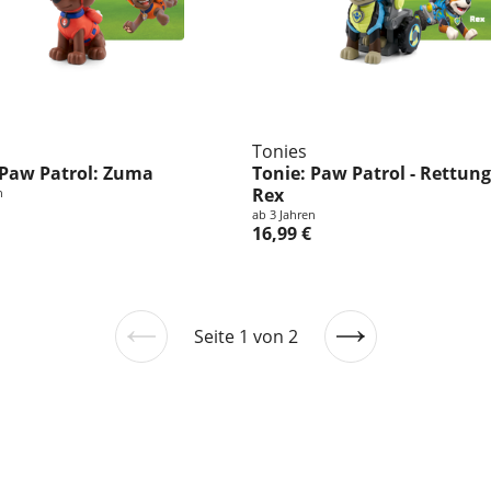
Tonies
 Paw Patrol: Zuma
Tonie: Paw Patrol - Rettung 
Rex
n
ab 3 Jahren
16,99 €
Seite 1 von 2
Vorherige
Nächste
Seite
Seite