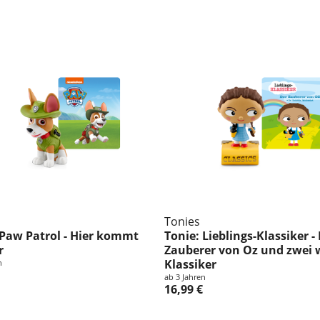
m
l
u
n
g
:
Tonies
 Paw Patrol - Hier kommt
Tonie: Lieblings-Klassiker -
r
Zauberer von Oz und zwei 
Klassiker
n
ab 3 Jahren
16,99 €