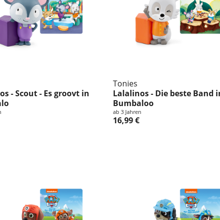
Tonies
os - Scout - Es groovt in
Lalalinos - Die beste Band i
lo
Bumbaloo
n
ab 3 Jahren
16,99 €