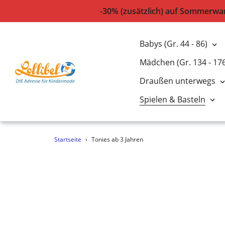
-30% (zusätzlich) auf Sommerwar
Babys (Gr. 44 - 86)
Mädchen (Gr. 134 - 17
Draußen unterwegs
Spielen & Basteln
Direkt
Startseite
›
Tonies ab 3 Jahren
zum
Inhalt