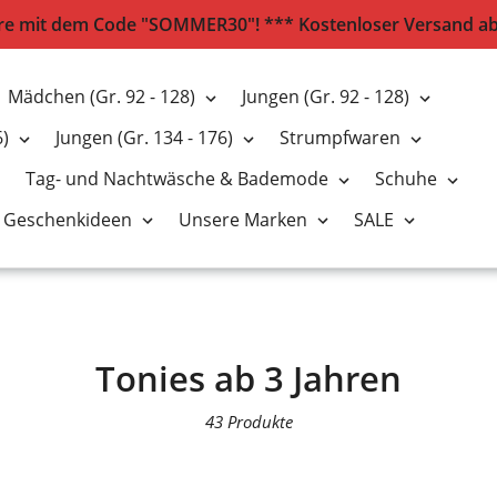
e mit dem Code "SOMMER30"! *** Kostenloser Versand ab 2
Mädchen (Gr. 92 - 128)
Jungen (Gr. 92 - 128)
6)
Jungen (Gr. 134 - 176)
Strumpfwaren
Tag- und Nachtwäsche & Bademode
Schuhe
Geschenkideen
Unsere Marken
SALE
S
Tonies ab 3 Jahren
a
43 Produkte
m