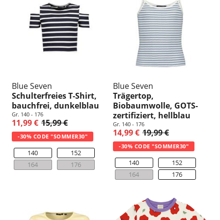
Blue Seven
Blue Seven
Schulterfreies T-Shirt,
Trägertop,
bauchfrei, dunkelblau
Biobaumwolle, GOTS-
zertifiziert, hellblau
Gr. 140 - 176
11,99 €
15,99 €
Gr. 140 - 176
14,99 €
19,99 €
-30% CODE "SOMMER30"
-30% CODE "SOMMER30"
140
152
140
152
164
176
164
176