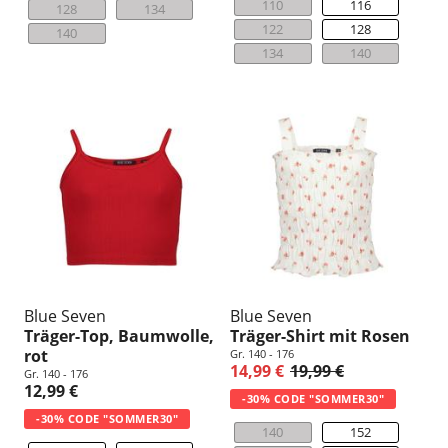
110
116
128
134
122
128
140
134
140
Blue Seven
Blue Seven
Träger-Top, Baumwolle,
Träger-Shirt mit Rosen
rot
Gr. 140 - 176
14,99 €
19,99 €
Gr. 140 - 176
12,99 €
-30% CODE "SOMMER30"
-30% CODE "SOMMER30"
140
152