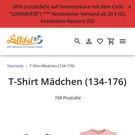
-30% (zusätzlich) auf Sommerware mit dem Code
x
"SOMMER30"! *** Kostenloser Versand ab 20 € (D),
kostenlose Retoure (D)!
Suchen
Einloggen
Einkaufsw
Direkt
Startseite
›
T-Shirt Mädchen (134-176)
zum
Inhalt
S
T-Shirt Mädchen (134-176)
a
104 Produkte
m
m
l