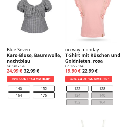
u
n
g
:
Blue Seven
no way monday
Karo-Bluse, Baumwolle,
T-Shirt mit Rüschen und
nachtblau
Goldnieten, rosa
Gr. 140 - 176
Gr. 122 - 164
24,99 €
32,99 €
19,90 €
22,99 €
-30% CODE "SOMMER30"
-30% CODE "SOMMER30"
140
152
122
128
164
176
134
140
152
164