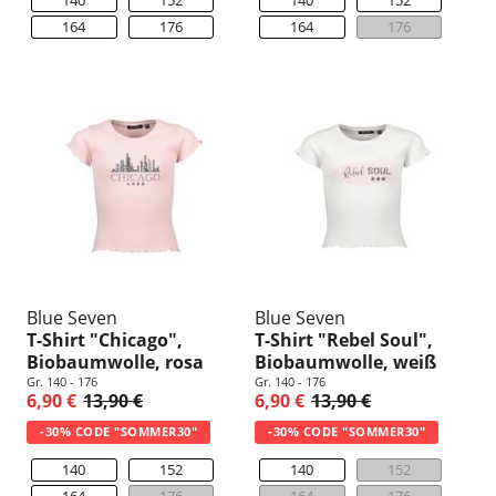
164
176
164
176
Blue Seven
Blue Seven
T-Shirt "Chicago",
T-Shirt "Rebel Soul",
Biobaumwolle, rosa
Biobaumwolle, weiß
Gr. 140 - 176
Gr. 140 - 176
6,90 €
13,90 €
6,90 €
13,90 €
-30% CODE "SOMMER30"
-30% CODE "SOMMER30"
140
152
140
152
164
176
164
176