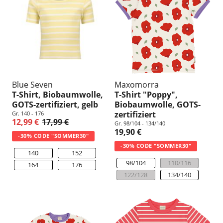
Blue Seven
Maxomorra
T-Shirt, Biobaumwolle,
T-Shirt "Poppy",
GOTS-zertifiziert, gelb
Biobaumwolle, GOTS-
zertifiziert
Gr. 140 - 176
12,99 €
17,99 €
Gr. 98/104 - 134/140
19,90 €
-30% CODE "SOMMER30"
-30% CODE "SOMMER30"
140
152
98/104
110/116
164
176
122/128
134/140