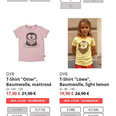
10
DYR
DYR
T-Shirt "Otter",
T-Shirt "Löwe",
Baumwolle, mattrosé
Baumwolle, light lemon
Gr. 104 - 128
Gr. 98 - 140
17,90 €
21,90 €
19,90 €
24,90 €
-30% CODE "SOMMER30"
-30% CODE "SOMMER30"
4 (104
5 (110)
3 (98)
4 (104)
6 (116)
7 (122)
5 (110)
6 (116)