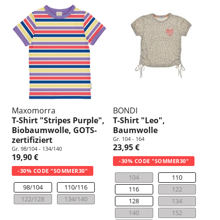
Maxomorra
BONDI
T-Shirt "Stripes Purple",
T-Shirt "Leo",
Biobaumwolle, GOTS-
Baumwolle
zertifiziert
Gr. 104 - 164
23,95 €
Gr. 98/104 - 134/140
19,90 €
-30% CODE "SOMMER30"
-30% CODE "SOMMER30"
104
110
98/104
110/116
116
122
122/128
134/140
128
134
140
152