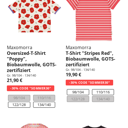
Maxomorra
Maxomorra
Oversized-T-Shirt
T-Shirt "Stripes Red",
"Poppy",
Biobaumwolle, GOTS-
Biobaumwolle, GOTS-
zertifiziert
zertifiziert
Gr. 98/104 - 134/140
19,90 €
Gr. 98/104 - 134/140
21,90 €
-30% CODE "SOMMER30"
-30% CODE "SOMMER30"
98/104
110/116
98/104
110/116
122/128
134/140
122/128
134/140