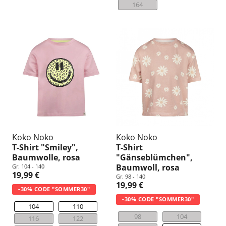
164
Koko Noko
Koko Noko
T-Shirt "Smiley",
T-Shirt
Baumwolle, rosa
"Gänseblümchen",
Baumwoll, rosa
Gr. 104 - 140
19,99 €
Gr. 98 - 140
19,99 €
-30% CODE "SOMMER30"
-30% CODE "SOMMER30"
104
110
98
104
116
122