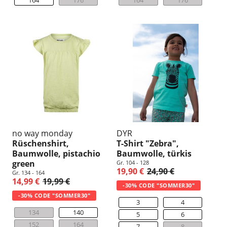
no way monday
DYR
Rüschenshirt,
T-Shirt "Zebra",
Baumwolle, pistachio
Baumwolle, türkis
green
Gr. 104 - 128
19,90 €
24,90 €
Gr. 134 - 164
14,99 €
19,99 €
-30% CODE "SOMMER30"
-30% CODE "SOMMER30"
3
4
134
140
5
6
152
164
7
8