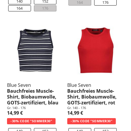
140
152
164
176
164
176
Blue Seven
Blue Seven
Bauchfreies Muscle-
Bauchfreies Muscle-
Shirt, Biobaumwolle,
Shirt, Biobaumwolle,
GOTS-zertifiziert, blau
GOTS-zertifiziert, rot
Gr. 140 - 176
Gr. 140 - 176
14,99 €
14,99 €
-30% CODE "SOMMER30"
-30% CODE "SOMMER30"
140
152
140
152