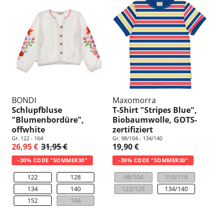
BONDI
Maxomorra
Schlupfbluse
T-Shirt "Stripes Blue",
"Blumenbordüre",
Biobaumwolle, GOTS-
offwhite
zertifiziert
Gr. 122 - 164
Gr. 98/104 - 134/140
26,95 €
31,95 €
19,90 €
-30% CODE "SOMMER30"
-30% CODE "SOMMER30"
122
128
98/104
110/116
134
140
122/128
134/140
152
164