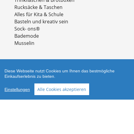
Rucksäcke & Taschen
Alles für Kita & Schule
Basteln und kreativ sein
Sock- ons®
Bademode
Musselin
Diese Webseite nutzt Cookies um Ihnen das bestmögliche
Einkaufserlebnis zu bieten.
Zahlungsarten
Alle Cookies akzeptieren
Einstellungen
Facebook
Instagram
Shop erstellt mit
Besuche uns auch auf lieber-
VersaCommerce.
lokal.de