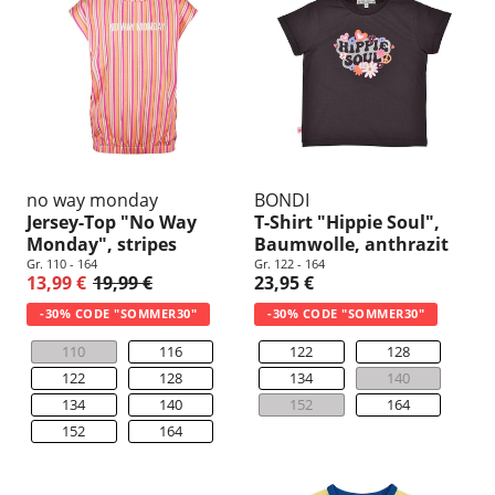
no way monday
BONDI
Jersey-Top "No Way
T-Shirt "Hippie Soul",
Monday", stripes
Baumwolle, anthrazit
Gr. 110 - 164
Gr. 122 - 164
13,99 €
19,99 €
23,95 €
-30% CODE "SOMMER30"
-30% CODE "SOMMER30"
110
116
122
128
122
128
134
140
134
140
152
164
152
164