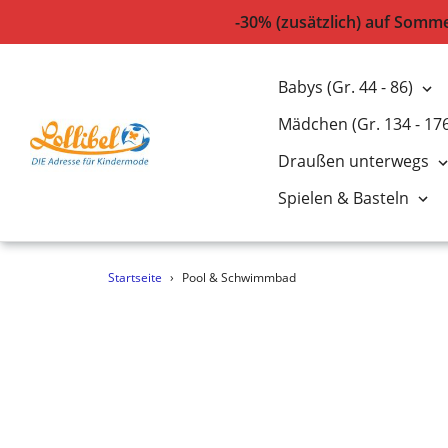
-30% (zusätzlich) auf Somm
Babys (Gr. 44 - 86)
Mädchen (Gr. 134 - 17
Draußen unterwegs
Spielen & Basteln
Direkt
Startseite
›
Pool & Schwimmbad
zum
Inhalt