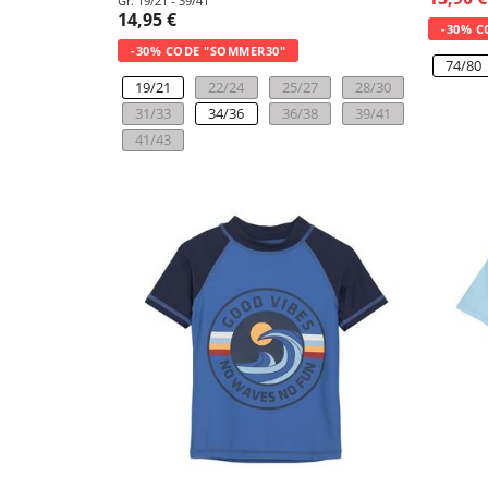
Gr. 19/21 - 39/41
14,95 €
-30% C
-30% CODE "SOMMER30"
74/80
19/21
22/24
25/27
28/30
31/33
34/36
36/38
39/41
41/43