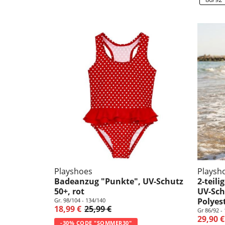
Playshoes
Playsh
Badeanzug "Punkte", UV-Schutz
2-teil
50+, rot
UV-Sch
Polyes
Gr. 98/104 - 134/140
18,99 €
25,99 €
Gr 86/92 -
29,90 €
-30% CODE "SOMMER30"