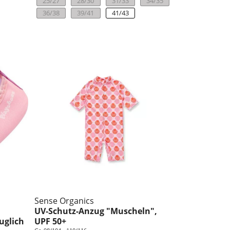
25/27
28/30
31/33
34/35
36/38
39/41
41/43
Sense Organics
UV-Schutz-Anzug "Muscheln",
uglich
UPF 50+