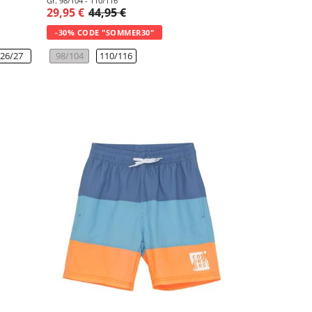
Gr. 98/104 - 110/116
29,95 €
44,95 €
-30% CODE "SOMMER30"
26/27
98/104
110/116