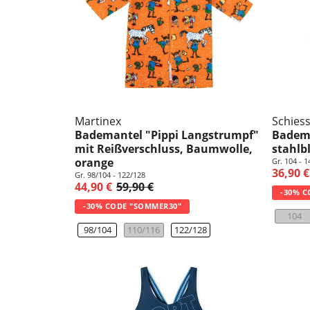
Martinex
Schies
Bademantel "Pippi Langstrumpf"
Badema
mit Reißverschluss, Baumwolle,
stahlb
orange
Gr. 104 - 1
36,90 €
Gr. 98/104 - 122/128
44,90 €
59,90 €
-30% C
-30% CODE "SOMMER30"
104
98/104
110/116
122/128