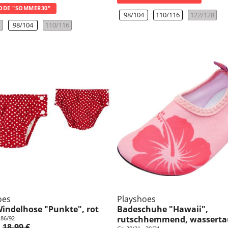
ODE "SOMMER30"
98/104
110/116
122/128
98/104
110/116
oes
Playshoes
indelhose "Punkte", rot
Badeschuhe "Hawaii",
rutschhemmend, wasserta
 86/92
18,99 €