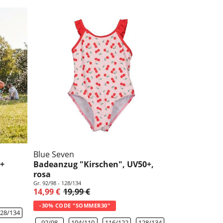
Blue Seven
0+
Badeanzug "Kirschen", UV50+,
rosa
Gr. 92/98 - 128/134
14,99 €
19,99 €
-30% CODE "SOMMER30"
28/134
92/98
104/110
116/122
128/134