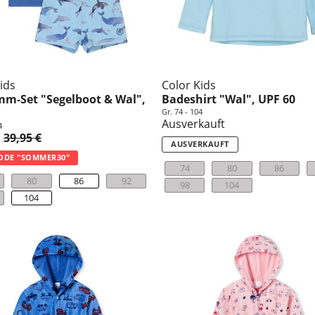
ids
Color Kids
m-Set "Segelboot & Wal",
Badeshirt "Wal", UPF 60
Gr. 74 - 104
Ausverkauft
4
39,95 €
AUSVERKAUFT
ODE "SOMMER30"
74
80
86
80
86
92
98
104
104