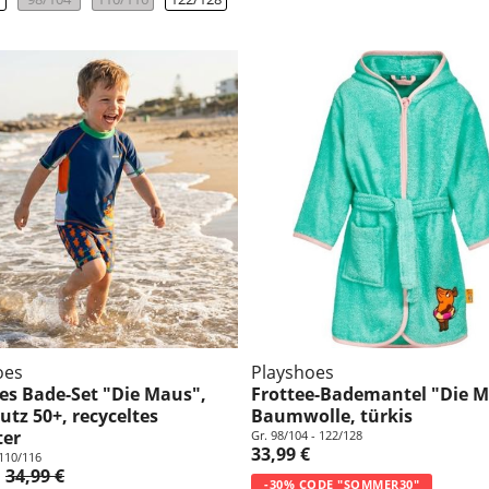
oes
Playshoes
iges Bade-Set "Die Maus",
Frottee-Bademantel "Die M
utz 50+, recyceltes
Baumwolle, türkis
ter
Gr. 98/104 - 122/128
33,99 €
 110/116
34,99 €
-30% CODE "SOMMER30"