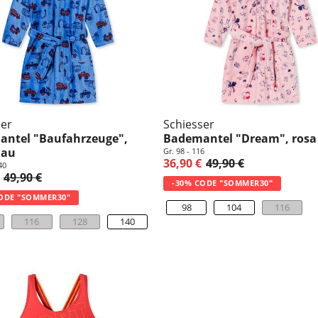
ser
Schiesser
ntel "Baufahrzeuge",
Bademantel "Dream", rosa
lau
Gr. 98 - 116
36,90 €
49,90 €
40
49,90 €
-30% CODE "SOMMER30"
ODE "SOMMER30"
98
104
116
116
128
140