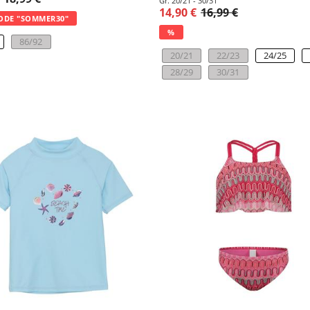
Gr. 20/21 - 30/31
14,90 €
16,99 €
ODE "SOMMER30"
%
86/92
20/21
22/23
24/25
28/29
30/31