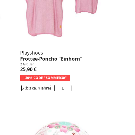
Playshoes
Frottee-Poncho "Einhorn"
2 Größen
25,90 €
-30% CODE "SOMMER30"
S (bis ca. 4 Jahre)
L