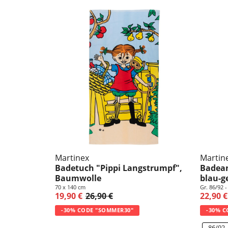
Martinex
Martin
Badetuch "Pippi Langstrumpf",
Badean
Baumwolle
blau-ge
70 x 140 cm
Gr. 86/92 
19,90 €
26,90 €
22,90 €
-30% CODE "SOMMER30"
-30% C
86/92