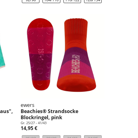
ewers
aus",
Beachies® Strandsocke
Blockringel, pink
Gr. 25/27 - 41/43
14,95 €