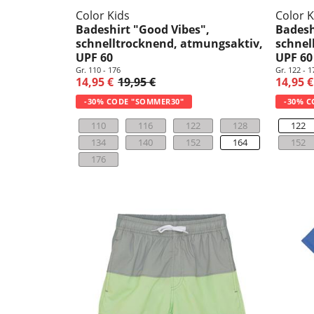
Color Kids
Color K
Badeshirt "Good Vibes",
Badesh
schnelltrocknend, atmungsaktiv,
schnel
UPF 60
UPF 60
Gr. 110 - 176
Gr. 122 - 1
14,95 €
19,95 €
14,95 €
-30% CODE "SOMMER30"
-30% C
110
116
122
128
122
134
140
152
164
152
176