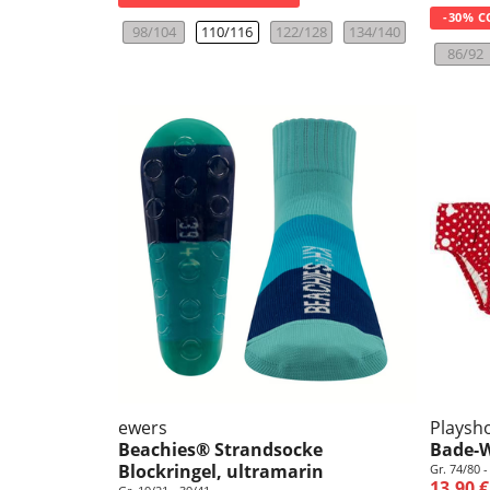
-30% C
98/104
110/116
122/128
134/140
86/92
ewers
Playsh
Beachies® Strandsocke
Bade-W
Blockringel, ultramarin
Gr. 74/80 -
13,90 €