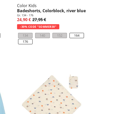
Color Kids
Badeshorts, Colorblock, river blue
Gr. 134 - 176
24,90 €
27,95 €
-30% CODE "SOMMER30"
4
134
140
152
164
176