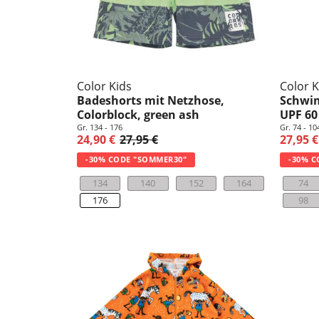
Color Kids
Color K
Badeshorts mit Netzhose,
Schwim
Colorblock, green ash
UPF 60
Gr. 134 - 176
Gr. 74 - 10
24,90 €
27,95 €
27,95 €
-30% CODE "SOMMER30"
-30% C
134
140
152
164
74
176
98