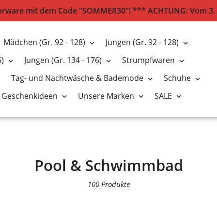
erware mit dem Code "SOMMER30"! *** ACHTUNG: Vom 3. bis
Mädchen (Gr. 92 - 128)
Jungen (Gr. 92 - 128)
6)
Jungen (Gr. 134 - 176)
Strumpfwaren
Tag- und Nachtwäsche & Bademode
Schuhe
Geschenkideen
Unsere Marken
SALE
S
Pool & Schwimmbad
a
100 Produkte
m