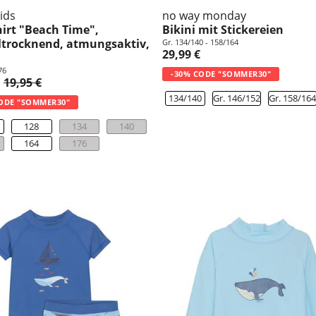
ids
no way monday
irt "Beach Time",
Bikini mit Stickereien
ltrocknend, atmungsaktiv,
Gr. 134/140 - 158/164
29,99 €
76
-30% CODE "SOMMER30"
19,95 €
134/140
Gr. 146/152
Gr. 158/16
ODE "SOMMER30"
128
134
140
164
176