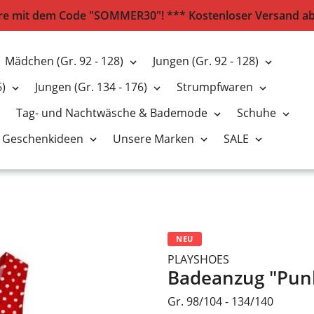
e mit dem Code "SOMMER30"! *** Kostenloser Versand ab 2
Mädchen (Gr. 92 - 128)
Jungen (Gr. 92 - 128)
6)
Jungen (Gr. 134 - 176)
Strumpfwaren
Tag- und Nachtwäsche & Bademode
Schuhe
Geschenkideen
Unsere Marken
SALE
NEU
PLAYSHOES
Badeanzug "Punk
Gr. 98/104 - 134/140