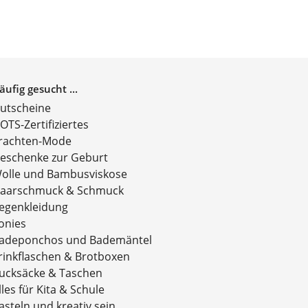
äufig gesucht ...
utscheine
OTS-Zertifiziertes
rachten-Mode
eschenke zur Geburt
olle und Bambusviskose
aarschmuck & Schmuck
egenkleidung
onies
adeponchos und Bademäntel
rinkflaschen & Brotboxen
ucksäcke & Taschen
lles für Kita & Schule
asteln und kreativ sein