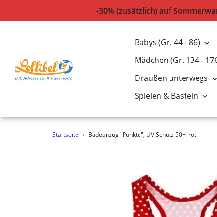
-30% (zusätzlich) auf Sommerwar
Babys (Gr. 44 - 86)
Mädchen (Gr. 134 - 17
Draußen unterwegs
Spielen & Basteln
Direkt
Startseite
›
Badeanzug "Punkte", UV-Schutz 50+, rot
zum
Inhalt