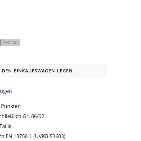
134/140
N DEN EINKAUFSWAGEN LEGEN
fügen
r Punkten
chließlich Gr. 86/92
aille
ch EN 13758-1 (UVKB-53603)