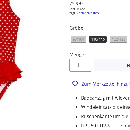
Normaler
25,99 €
inkl. MwSt.
Preis
zzgl.
Versandkosten
Größe
98/104
110/116
122/128
Menge
I
Zum Merkzettel hinzu
Badeanzug mit Allove
Windeleinsatz bis eins
Rüschenkante um die T
UPF 50+ UV-Schutz na