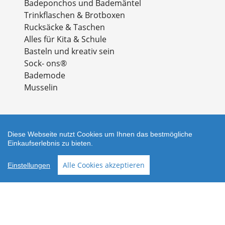
Badeponchos und Bademäntel
Trinkflaschen & Brotboxen
Rucksäcke & Taschen
Alles für Kita & Schule
Basteln und kreativ sein
Sock- ons®
Bademode
Musselin
Diese Webseite nutzt Cookies um Ihnen das bestmögliche
Einkaufserlebnis zu bieten.
Zahlungsarten
Alle Cookies akzeptieren
Einstellungen
Facebook
Instagram
Shop erstellt mit
Besuche uns auch auf lieber-
VersaCommerce.
lokal.de