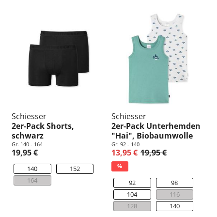
Schiesser
Schiesser
2er-Pack Shorts,
2er-Pack Unterhemden
schwarz
"Hai", Biobaumwolle
Gr. 140 - 164
Gr. 92 - 140
19,95 €
13,95 €
19,95 €
%
140
152
164
92
98
104
116
128
140