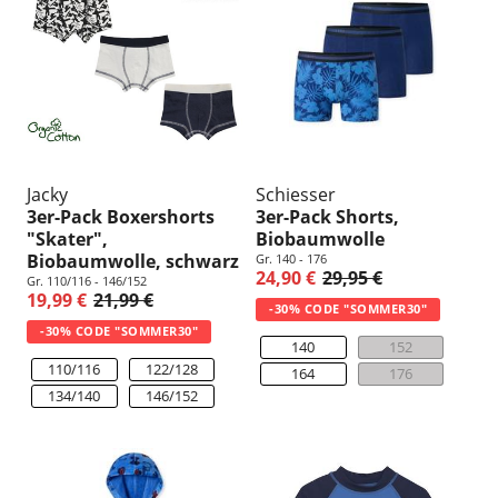
u
n
g
:
Jacky
Schiesser
3er-Pack Boxershorts
3er-Pack Shorts,
"Skater",
Biobaumwolle
Biobaumwolle, schwarz
Gr. 140 - 176
24,90 €
29,95 €
Gr. 110/116 - 146/152
19,99 €
21,99 €
-30% CODE "SOMMER30"
-30% CODE "SOMMER30"
140
152
110/116
122/128
164
176
134/140
146/152