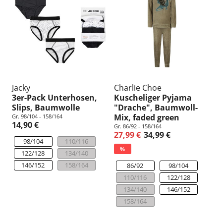
Jacky
Charlie Choe
3er-Pack Unterhosen,
Kuscheliger Pyjama
Slips, Baumwolle
"Drache", Baumwoll-
Mix, faded green
Gr. 98/104 - 158/164
14,90 €
Gr. 86/92 - 158/164
27,99 €
34,99 €
98/104
110/116
%
122/128
134/140
146/152
158/164
86/92
98/104
110/116
122/128
134/140
146/152
158/164