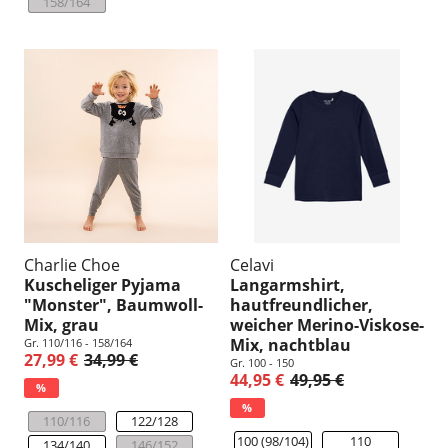
158/164
Charlie Choe
Celavi
Kuscheliger Pyjama
Langarmshirt,
"Monster", Baumwoll-
hautfreundlicher,
Mix, grau
weicher Merino-Viskose-
Mix, nachtblau
Gr. 110/116 - 158/164
27,99 €
34,99 €
Gr. 100 - 150
44,95 €
49,95 €
%
%
110/116
122/128
100 (98/104)
110
134/140
146/152