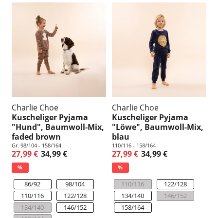
Charlie Choe
Charlie Choe
Kuscheliger Pyjama
Kuscheliger Pyjama
"Hund", Baumwoll-Mix,
"Löwe", Baumwoll-Mix,
faded brown
blau
Gr. 98/104 - 158/164
110/116 - 158/164
27,99 €
34,99 €
27,99 €
34,99 €
%
%
86/92
98/104
110/116
122/128
110/116
122/128
134/140
146/152
134/140
146/152
158/164