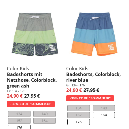
Color Kids
Color Kids
Badeshorts mit
Badeshorts, Colorblock,
Netzhose, Colorblock,
river blue
green ash
Gr. 134 - 176
24,90 €
27,95 €
Gr. 134 - 176
24,90 €
27,95 €
-30% CODE "SOMMER30"
-30% CODE "SOMMER30"
134
140
134
140
152
164
152
164
176
176