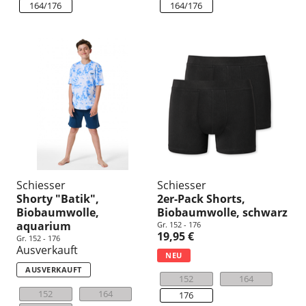
164/176
164/176
Schiesser
Schiesser
Shorty "Batik",
2er-Pack Shorts,
Biobaumwolle,
Biobaumwolle, schwarz
aquarium
Gr. 152 - 176
19,95 €
Gr. 152 - 176
Ausverkauft
NEU
AUSVERKAUFT
152
164
152
164
176