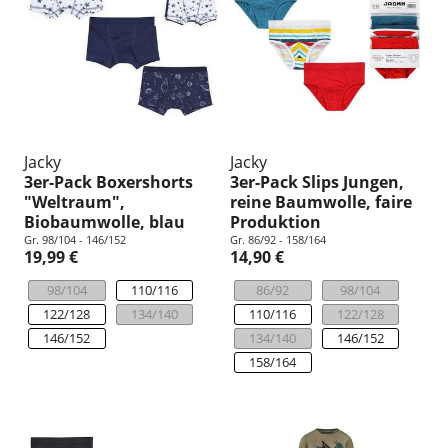
Jacky
Jacky
3er-Pack Boxershorts
3er-Pack Slips Jungen,
"Weltraum",
reine Baumwolle, faire
Biobaumwolle, blau
Produktion
Gr. 98/104 - 146/152
Gr. 86/92 - 158/164
19,99 €
14,90 €
98/104
110/116
86/92
98/104
122/128
134/140
110/116
122/128
146/152
134/140
146/152
158/164