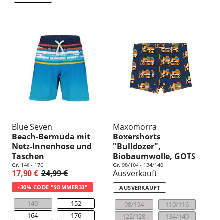
Blue Seven
Maxomorra
Beach-Bermuda mit
Boxershorts
Netz-Innenhose und
"Bulldozer",
Taschen
Biobaumwolle, GOTS
Gr. 140 - 176
Gr. 98/104 - 134/140
17,90 €
24,99 €
Ausverkauft
-30% CODE "SOMMER30"
AUSVERKAUFT
140
152
98/104
110/116
164
176
122/128
134/140