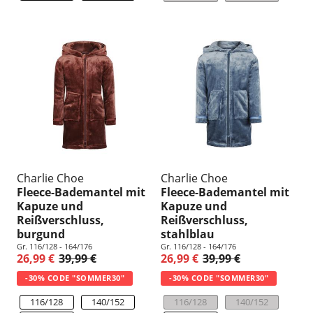
Charlie Choe
Charlie Choe
Fleece-Bademantel mit
Fleece-Bademantel mit
Kapuze und
Kapuze und
Reißverschluss,
Reißverschluss,
burgund
stahlblau
Gr. 116/128 - 164/176
Gr. 116/128 - 164/176
26,99 €
39,99 €
26,99 €
39,99 €
-30% CODE "SOMMER30"
-30% CODE "SOMMER30"
116/128
140/152
116/128
140/152