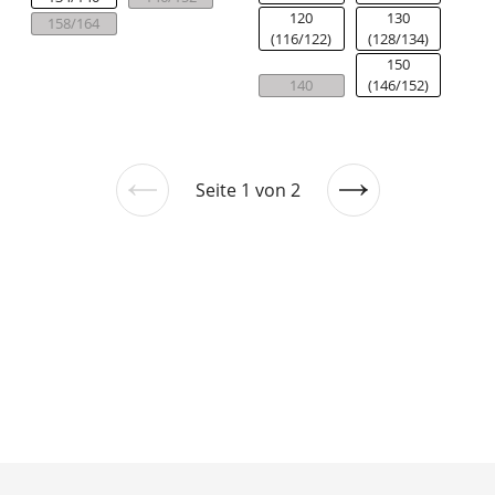
120
130
158/164
(116/122)
(128/134)
150
140
(146/152)
Seite 1 von 2
Vorherige
Nächste
Seite
Seite