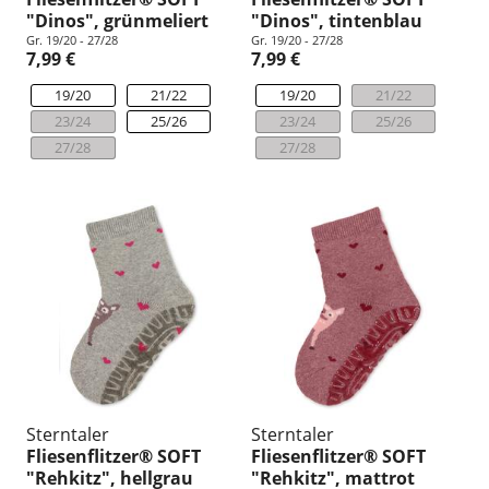
"Dinos", grünmeliert
"Dinos", tintenblau
Gr. 19/20 - 27/28
Gr. 19/20 - 27/28
7,99 €
7,99 €
19/20
21/22
19/20
21/22
23/24
25/26
23/24
25/26
27/28
27/28
Sterntaler
Sterntaler
Fliesenflitzer® SOFT
Fliesenflitzer® SOFT
"Rehkitz", hellgrau
"Rehkitz", mattrot