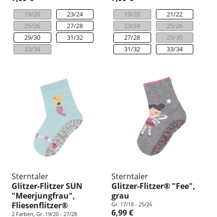
19/20
23/24
19/20
21/22
25/26
27/28
23/24
25/26
29/30
31/32
27/28
29/30
33/34
31/32
33/34
Sterntaler
Sterntaler
Glitzer-Flitzer SUN
Glitzer-Flitzer® "Fee",
"Meerjungfrau",
grau
Fliesenflitzer®
Gr. 17/18 - 25/26
6,99 €
2 Farben, Gr. 19/20 - 27/28