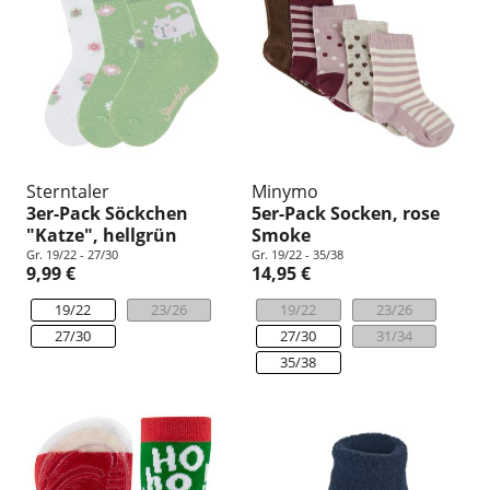
Sterntaler
Minymo
3er-Pack Söckchen
5er-Pack Socken, rose
"Katze", hellgrün
Smoke
Gr. 19/22 - 27/30
Gr. 19/22 - 35/38
9,99 €
14,95 €
19/22
23/26
19/22
23/26
27/30
27/30
31/34
35/38