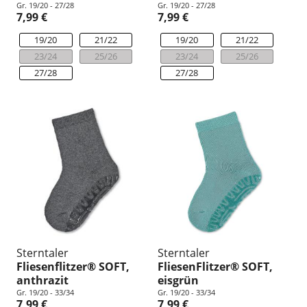
Gr. 19/20 - 27/28
Gr. 19/20 - 27/28
7,99 €
7,99 €
19/20
21/22
19/20
21/22
23/24
25/26
23/24
25/26
27/28
27/28
Sterntaler
Sterntaler
Fliesenflitzer® SOFT,
FliesenFlitzer® SOFT,
anthrazit
eisgrün
Gr. 19/20 - 33/34
Gr. 19/20 - 33/34
7,99 €
7,99 €