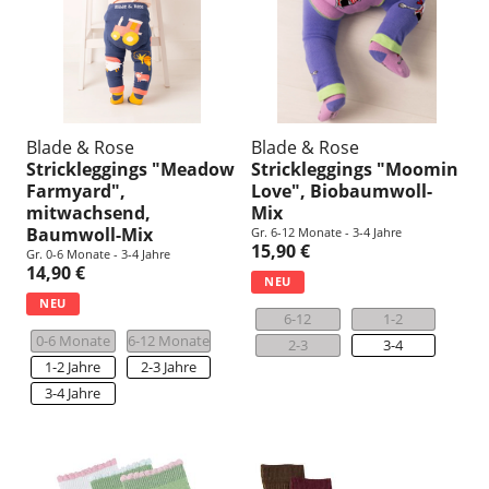
n
g
:
Blade & Rose
Blade & Rose
Strickleggings "Meadow
Strickleggings "Moomin
Farmyard",
Love", Biobaumwoll-
mitwachsend,
Mix
Baumwoll-Mix
Gr. 6-12 Monate - 3-4 Jahre
15,90 €
Gr. 0-6 Monate - 3-4 Jahre
14,90 €
NEU
NEU
6-12
1-2
0-6 Monate
6-12 Monate
2-3
3-4
1-2 Jahre
2-3 Jahre
3-4 Jahre