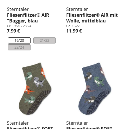
Sterntaler
Sterntaler
Fliesenflitzer® AIR
Fliesenflitzer® AIR mit
"Bagger, blau
Wolle, mittelblau
Gr. 19/20 - 23/24
Gr. 21-22
7,99 €
11,99 €
19/20
21/22
23/24
Sterntaler
Sterntaler
Fliesenflitzer® SOFT
Fliesenflitzer® SOFT