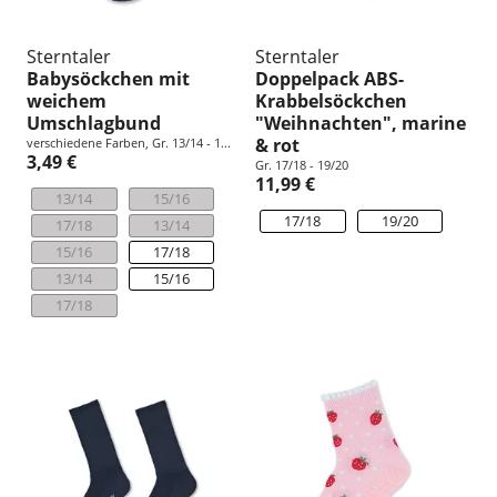
Sterntaler
Sterntaler
Babysöckchen mit
Doppelpack ABS-
weichem
Krabbelsöckchen
Umschlagbund
"Weihnachten", marine
& rot
verschiedene Farben, Gr. 13/14 - 1...
3,49 €
Gr. 17/18 - 19/20
11,99 €
13/14
15/16
17/18
19/20
17/18
13/14
15/16
17/18
13/14
15/16
17/18