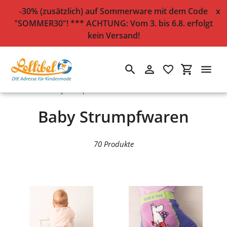
-30% (zusätzlich) auf Sommerware mit dem Code
x
"SOMMER30"! *** ACHTUNG: Vom 3. bis 6.8. erfolgt
kein Versand!
Suchen
Einloggen
Einkaufsw
Direkt
Startseite
›
Baby Strumpfwaren
zum
Inhalt
S
Baby Strumpfwaren
a
70 Produkte
m
m
l
u