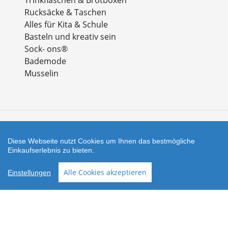
Rucksäcke & Taschen
Alles für Kita & Schule
Basteln und kreativ sein
Sock- ons®
Bademode
Musselin
Zahlungsarten
Diese Webseite nutzt Cookies um Ihnen das bestmögliche
Einkaufserlebnis zu bieten.
Facebook
Instagram
Alle Cookies akzeptieren
Einstellungen
Shop erstellt mit
Besuche uns auch auf lieber-
VersaCommerce.
lokal.de