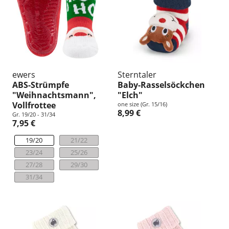
ewers
Sterntaler
ABS-Strümpfe
Baby-Rasselsöckchen
"Weihnachtsmann",
"Elch"
Vollfrottee
one size (Gr. 15/16)
8,99 €
Gr. 19/20 - 31/34
7,95 €
19/20
21/22
23/24
25/26
27/28
29/30
31/34