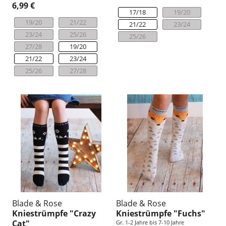
6,99 €
17/18
19/20
19/20
21/22
21/22
23/24
23/24
25/26
25/26
27/28
19/20
21/22
23/24
25/26
27/28
Blade & Rose
Blade & Rose
Kniestrümpfe "Crazy
Kniestrümpfe "Fuchs"
Cat"
Gr. 1-2 Jahre bis 7-10 Jahre