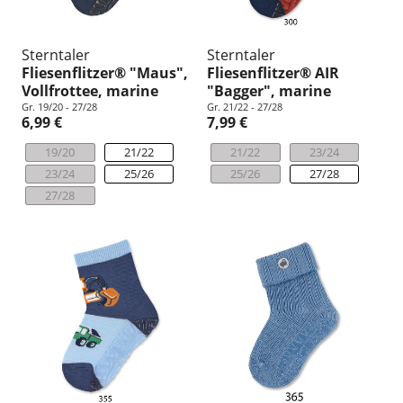
Sterntaler
Sterntaler
Fliesenflitzer® "Maus",
Fliesenflitzer® AIR
Vollfrottee, marine
"Bagger", marine
Gr. 19/20 - 27/28
Gr. 21/22 - 27/28
6,99 €
7,99 €
19/20
21/22
21/22
23/24
23/24
25/26
25/26
27/28
27/28