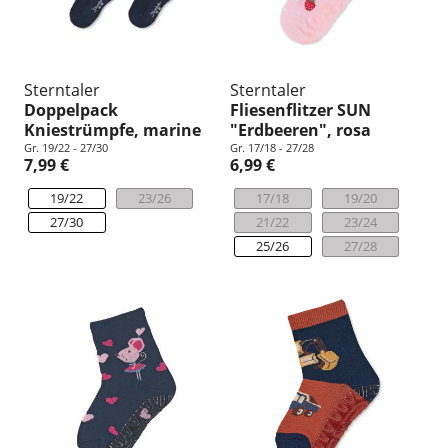
Sterntaler
Sterntaler
Doppelpack
Fliesenflitzer SUN
Kniestrümpfe, marine
"Erdbeeren", rosa
Gr. 19/22 - 27/30
Gr. 17/18 - 27/28
7,99 €
6,99 €
19/22
23/26
17/18
19/20
27/30
21/22
23/24
25/26
27/28