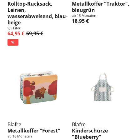
Rolltop-Rucksack,
Metallkoffer "Traktor",
Leinen,
blaugrün
wasserabweisend, blau-
ab 18 Monaten
18,95 €
beige
9,5 Liter
64,95 €
69,95 €
%
Blafre
Blafre
Metallkoffer "Forest"
Kinderschürze
"Blueberry"
ab 18 Monaten