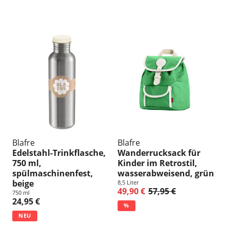
n
g
:
Blafre
Blafre
Edelstahl-Trinkflasche,
Wanderrucksack für
750 ml,
Kinder im Retrostil,
spülmaschinenfest,
wasserabweisend, grün
beige
8,5 Liter
49,90 €
57,95 €
750 ml
24,95 €
%
NEU