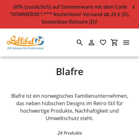
-30% (zusätzlich) auf Sommerware mit dem Code
x
"SOMMER30"! *** Kostenloser Versand ab 20 € (D),
kostenlose Retoure (D)!
Suchen
Einloggen
Einkaufsw
Direkt
Startseite
›
Blafre
zum
Inhalt
S
Blafre
a
m
Blafre ist ein norwegisches Familienunternehmen,
m
das neben hübschen Designs im Retro-Stil für
hochwertige Produkte, Nachhaltigkeit und
l
Umweltschutz steht.
u
24 Produkte