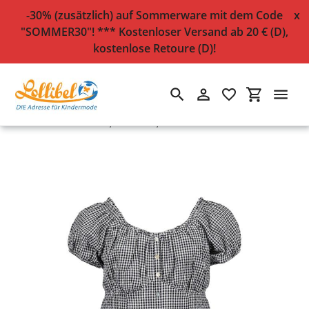
-30% (zusätzlich) auf Sommerware mit dem Code
x
"SOMMER30"! *** Kostenloser Versand ab 20 € (D),
kostenlose Retoure (D)!
Suchen
Einloggen
Einkaufsw
Direkt
Startseite
›
Karo-Bluse, Baumwolle, nachtblau
zum
Inhalt