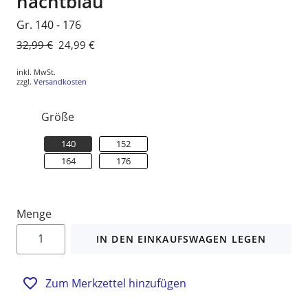
nachtblau
Gr. 140 - 176
Normaler
32,99 €
Sonderpreis
24,99 €
Preis
inkl. MwSt.
zzgl.
Versandkosten
Größe
140
152
164
176
Menge
IN DEN EINKAUFSWAGEN LEGEN
Zum Merkzettel hinzufügen