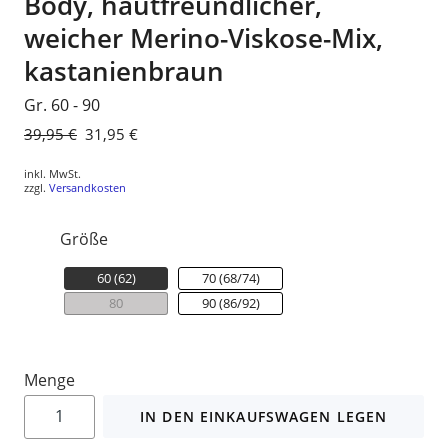
Body, hautfreundlicher,
weicher Merino-Viskose-Mix,
kastanienbraun
Gr. 60 - 90
Normaler
39,95 €
Sonderpreis
31,95 €
Preis
inkl. MwSt.
zzgl.
Versandkosten
Größe
60 (62)
70 (68/74)
80
90 (86/92)
Menge
IN DEN EINKAUFSWAGEN LEGEN