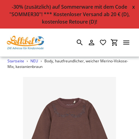
-30% (zusätzlich) auf Sommerware mit dem Code
x
"SOMMER30"! *** Kostenloser Versand ab 20 € (D),
kostenlose Retoure (D)!
Suchen
Einloggen
Einkaufsw
Direkt
Startseite
›
NEU
›
Body, hautfreundlicher, weicher Merino-Viskose-
zum
Mix, kastanienbraun
Inhalt