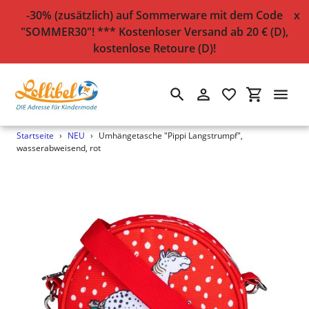
-30% (zusätzlich) auf Sommerware mit dem Code
x
"SOMMER30"! *** Kostenloser Versand ab 20 € (D),
kostenlose Retoure (D)!
Suchen
Einloggen
Einkaufsw
Direkt
Startseite
›
NEU
›
Umhängetasche "Pippi Langstrumpf",
zum
wasserabweisend, rot
Inhalt