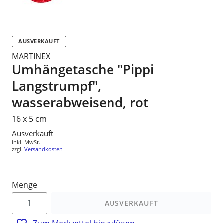
AUSVERKAUFT
MARTINEX
Umhängetasche "Pippi
Langstrumpf",
wasserabweisend, rot
16 x 5 cm
Normaler
Ausverkauft
inkl. MwSt.
Preis
zzgl.
Versandkosten
Menge
AUSVERKAUFT
Zum Merkzettel hinzufügen