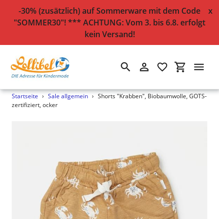
-30% (zusätzlich) auf Sommerware mit dem Code
x
"SOMMER30"! *** ACHTUNG: Vom 3. bis 6.8. erfolgt
kein Versand!
Suchen
Einloggen
Einkaufsw
Direkt
Startseite
›
Sale allgemein
›
Shorts "Krabben", Biobaumwolle, GOTS-
zum
zertifiziert, ocker
Inhalt