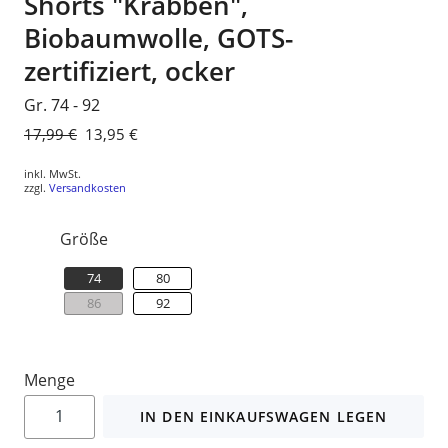
Shorts "Krabben",
Biobaumwolle, GOTS-
zertifiziert, ocker
Gr. 74 - 92
Normaler
17,99 €
Sonderpreis
13,95 €
Preis
inkl. MwSt.
zzgl.
Versandkosten
Größe
74
80
86
92
Menge
IN DEN EINKAUFSWAGEN LEGEN