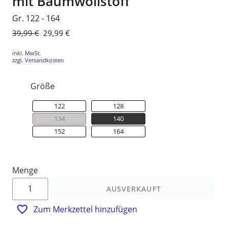
mit Baumwollstoff
Gr. 122 - 164
Normaler
39,99 €
Sonderpreis
29,99 €
Preis
inkl. MwSt.
zzgl.
Versandkosten
Größe
122
128
134
140
152
164
Menge
AUSVERKAUFT
Zum Merkzettel hinzufügen