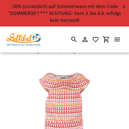
-30% (zusätzlich) auf Sommerware mit dem Code
x
"SOMMER30"! *** ACHTUNG: Vom 3. bis 6.8. erfolgt
kein Versand!
Suchen
Einloggen
Einkaufsw
Direkt
Startseite
›
2-teiliges Häkel-Set, hinterlegt mit Baumwollstoff
zum
Inhalt