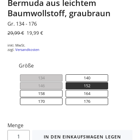
Bermuda aus leichtem
Baumwollstoff, graubraun
Gr. 134 - 176
Normaler
29,99 €
Sonderpreis
19,99 €
Preis
inkl. MwSt.
zzgl.
Versandkosten
Größe
134
140
146
152
158
164
170
176
Menge
IN DEN EINKAUFSWAGEN LEGEN