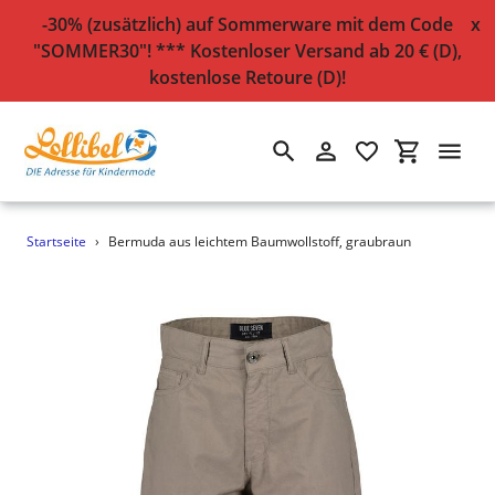
-30% (zusätzlich) auf Sommerware mit dem Code
x
"SOMMER30"! *** Kostenloser Versand ab 20 € (D),
kostenlose Retoure (D)!
Suchen
Einloggen
Einkaufsw
Direkt
Startseite
›
Bermuda aus leichtem Baumwollstoff, graubraun
zum
Inhalt