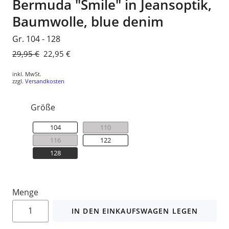
Bermuda "Smile" in Jeansoptik,
Baumwolle, blue denim
Gr. 104 - 128
Normaler
29,95 €
Sonderpreis
22,95 €
Preis
inkl. MwSt.
zzgl.
Versandkosten
Größe
104
110
116
122
128
Menge
IN DEN EINKAUFSWAGEN LEGEN