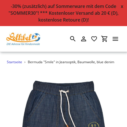
-30% (zusätzlich) auf Sommerware mit dem Code
x
"SOMMER30"! *** Kostenloser Versand ab 20 € (D),
kostenlose Retoure (D)!
Suchen
Einloggen
Einkaufsw
Direkt
Startseite
›
Bermuda "Smile" in Jeansoptik, Baumwolle, blue denim
zum
Inhalt