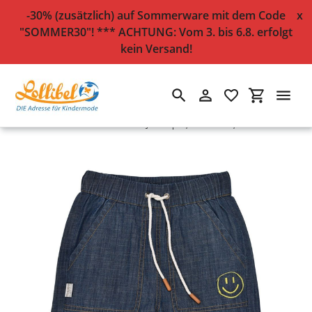
-30% (zusätzlich) auf Sommerware mit dem Code
x
"SOMMER30"! *** ACHTUNG: Vom 3. bis 6.8. erfolgt
kein Versand!
Suchen
Einloggen
Einkaufsw
Direkt
Startseite
›
Bermuda "Smile" in Jeansoptik, Baumwolle, blue denim
zum
Inhalt