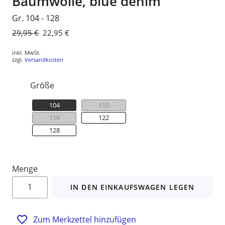
Baumwolle, blue denim
Gr. 104 - 128
Normaler
29,95 €
Sonderpreis
22,95 €
Preis
inkl. MwSt.
zzgl.
Versandkosten
Größe
104
110
116
122
128
Menge
IN DEN EINKAUFSWAGEN LEGEN
Zum Merkzettel hinzufügen