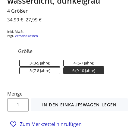
wasserdicht, dunkelgrau
4 Größen
Normaler
34,99 €
Sonderpreis
27,99 €
Preis
inkl. MwSt.
zzgl.
Versandkosten
Größe
3 (3-5 Jahre)
4 (5-7 Jahre)
5 (7-8 Jahre)
6 (9-10 Jahre)
Menge
IN DEN EINKAUFSWAGEN LEGEN
Zum Merkzettel hinzufügen