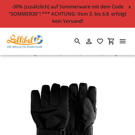
-30% (zusätzlich) auf Sommerware mit dem Code
x
"SOMMER30"! *** ACHTUNG: Vom 3. bis 6.8. erfolgt
kein Versand!
Suchen
Einloggen
Einkaufsw
Direkt
Startseite
›
Fingerhandschuhe, Thinsulate, wasserdicht, dunkelgrau
zum
Inhalt