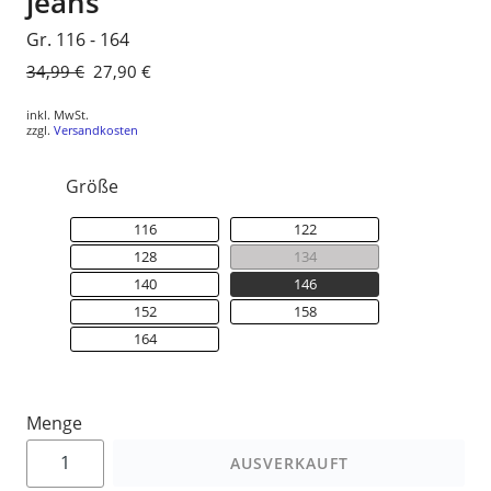
jeans
Gr. 116 - 164
Normaler
34,99 €
Sonderpreis
27,90 €
Preis
inkl. MwSt.
zzgl.
Versandkosten
Größe
116
122
128
134
140
146
152
158
164
Menge
AUSVERKAUFT