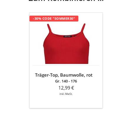
Träger-
-30% CODE "SOMMER30"
Top,
Baumwolle,
rot
Träger-Top, Baumwolle, rot
Gr. 140 - 176
12,99 €
inkl. MwSt.