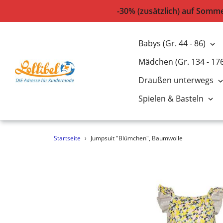
-30% (zusätzlich) auf Somm
Babys (Gr. 44 - 86)
Mädchen (Gr. 134 - 17
Draußen unterwegs
Spielen & Basteln
Direkt
Startseite
›
Jumpsuit "Blümchen", Baumwolle
zum
Inhalt