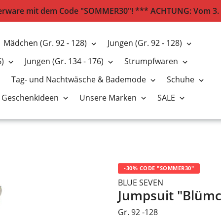
erware mit dem Code "SOMMER30"! *** ACHTUNG: Vom 3. bis
Mädchen (Gr. 92 - 128)
Jungen (Gr. 92 - 128)
6)
Jungen (Gr. 134 - 176)
Strumpfwaren
Tag- und Nachtwäsche & Bademode
Schuhe
Geschenkideen
Unsere Marken
SALE
-30% CODE "SOMMER30"
BLUE SEVEN
Jumpsuit "Blüm
Gr. 92 -128