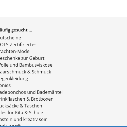
äufig gesucht ...
utscheine
OTS-Zertifiziertes
rachten-Mode
eschenke zur Geburt
olle und Bambusviskose
aarschmuck & Schmuck
egenkleidung
onies
adeponchos und Bademäntel
rinkflaschen & Brotboxen
ucksäcke & Taschen
lles für Kita & Schule
asteln und kreativ sein
ock- ons®