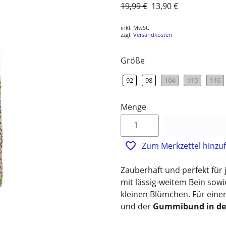
Normaler
19,99 €
Sonderpreis
13,90 €
Preis
inkl. MwSt.
zzgl.
Versandkosten
Größe
92
98
104
110
116
Menge
Zum Merkzettel hinzu
Zauberhaft und perfekt für
mit lässig-weitem Bein sowi
kleinen Blümchen. Für einen
und der
Gummibund in der