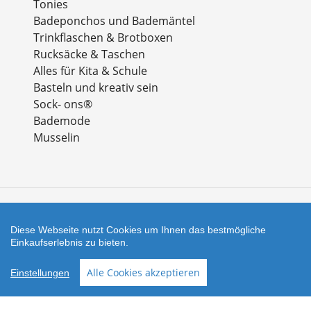
Tonies
Badeponchos und Bademäntel
Trinkflaschen & Brotboxen
Rucksäcke & Taschen
Alles für Kita & Schule
Basteln und kreativ sein
Sock- ons®
Bademode
Musselin
Zahlungsarten
Diese Webseite nutzt Cookies um Ihnen das bestmögliche
Einkaufserlebnis zu bieten.
Facebook
Instagram
Alle Cookies akzeptieren
Einstellungen
Shop erstellt mit
Besuche uns auch auf lieber-
VersaCommerce.
lokal.de