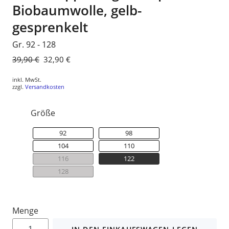
Biobaumwolle, gelb-
gesprenkelt
Gr. 92 - 128
Normaler
39,90 €
Sonderpreis
32,90 €
Preis
inkl. MwSt.
zzgl.
Versandkosten
Größe
92
98
104
110
116
122
128
Menge