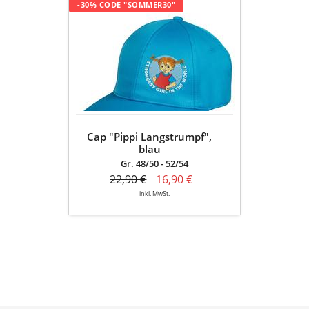
Cap
-30% CODE "SOMMER30"
"Pippi
Langstrumpf",
blau
Cap "Pippi Langstrumpf",
blau
Gr. 48/50 - 52/54
22,90 €
16,90 €
inkl. MwSt.