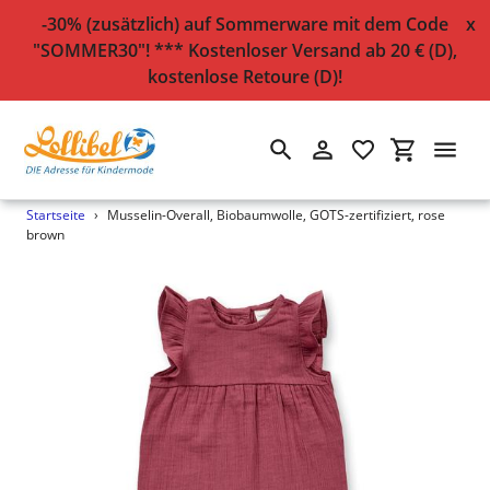
-30% (zusätzlich) auf Sommerware mit dem Code
x
"SOMMER30"! *** Kostenloser Versand ab 20 € (D),
kostenlose Retoure (D)!
Suchen
Einloggen
Einkaufsw
Direkt
Startseite
›
Musselin-Overall, Biobaumwolle, GOTS-zertifiziert, rose
zum
brown
Inhalt