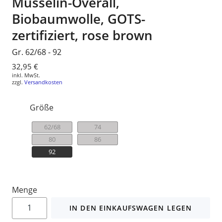
Musselin-Overall,
Biobaumwolle, GOTS-
zertifiziert, rose brown
Gr. 62/68 - 92
Normaler
32,95 €
inkl. MwSt.
Preis
zzgl.
Versandkosten
Größe
62/68
74
80
86
92
Menge
IN DEN EINKAUFSWAGEN LEGEN