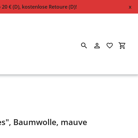
0 € (D), kostenlose Retoure (D)!
x
Suchen
Einloggen
Einkau
bes", Baumwolle, mauve