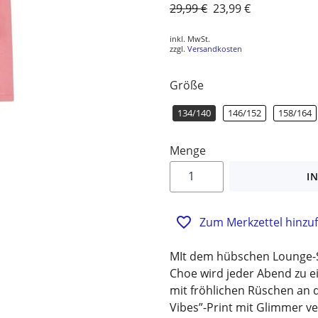
Normaler
29,99 €
Sonderpreis
23,99 €
Preis
inkl. MwSt.
zzgl.
Versandkosten
Größe
134/140
146/152
158/164
Menge
I
Zum Merkzettel hinzu
MIt dem hübschen Lounge-S
Choe wird jeder Abend zu ei
mit fröhlichen Rüschen an d
Vibes”-Print mit Glimmer ve