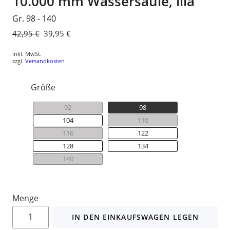
10.000 mm Wassersäule, lila
Gr. 98 - 140
Normaler
42,95 €
Sonderpreis
39,95 €
Preis
inkl. MwSt.
zzgl.
Versandkosten
Größe
92
98
104
110
116
122
128
134
140
Menge
IN DEN EINKAUFSWAGEN LEGEN