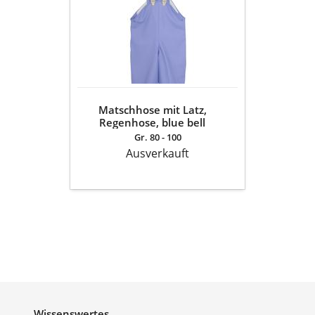
Latz,
Regenhose,
blue
bell
Matschhose mit Latz,
Regenhose, blue bell
Gr. 80 - 100
Ausverkauft
Wissenswertes