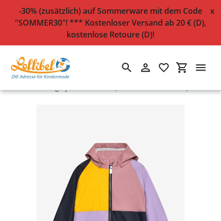
-30% (zusätzlich) auf Sommerware mit dem Code
x
"SOMMER30"! *** Kostenloser Versand ab 20 € (D),
kostenlose Retoure (D)!
Suchen
Einloggen
Einkaufsw
Direkt
Startseite
›
Regenjacke "Colorblock", 10.000 mm Wassersäule, lila
zum
Inhalt