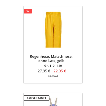
Regenhose,
%
Matschhose,
ohne
Latz,
gelb
Regenhose, Matschhose,
ohne Latz, gelb
Gr. 110 - 140
27,95 €
22,95 €
inkl. MwSt.
Matschhose
AUSVERKAUFT
mit