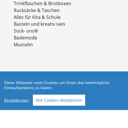
Trinkflaschen & Brotboxen
Rucksäcke & Taschen
Alles für Kita & Schule
Basteln und kreativ sein
Sock- ons®
Bademode
Musselin
Zahlungsarten
Diese Webseite nutzt Cookies um Ihnen das bestmögliche
Einkaufserlebnis zu bieten.
Facebook
Instagram
Alle Cookies akzeptieren
Einstellungen
Shop erstellt mit
Besuche uns auch auf lieber-
VersaCommerce.
lokal.de