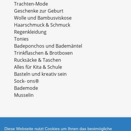
Trachten-Mode
Geschenke zur Geburt
Wolle und Bambusviskose
Haarschmuck & Schmuck
Regenkleidung
Tonies
Badeponchos und Bademäntel
Trinkflaschen & Brotboxen
Rucksäcke & Taschen
Alles für Kita & Schule
Basteln und kreativ sein
Sock- ons®
Bademode
Musselin
Diese Webseite nutzt Cookies um Ihnen das bestmögliche
Zahlungsarten