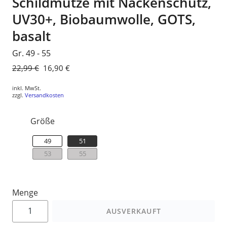
Schildmütze mit Nackenschutz,
UV30+, Biobaumwolle, GOTS,
basalt
Gr. 49 - 55
Normaler
22,99 €
Sonderpreis
16,90 €
Preis
inkl. MwSt.
zzgl.
Versandkosten
Größe
49
51
53
55
Menge
AUSVERKAUFT