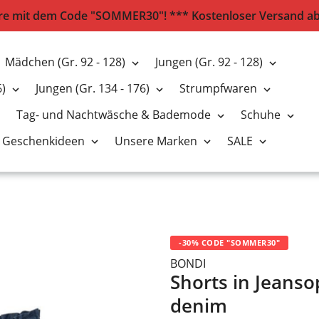
e mit dem Code "SOMMER30"! *** Kostenloser Versand ab 2
Mädchen (Gr. 92 - 128)
Jungen (Gr. 92 - 128)
6)
Jungen (Gr. 134 - 176)
Strumpfwaren
Tag- und Nachtwäsche & Bademode
Schuhe
Geschenkideen
Unsere Marken
SALE
-30% CODE "SOMMER30"
BONDI
Shorts in Jeanso
denim