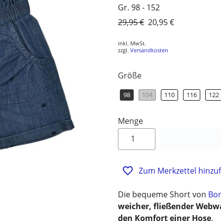
Gr. 98 - 152
Normaler
29,95 €
Sonderpreis
20,95 €
Preis
inkl. MwSt.
zzgl.
Versandkosten
Größe
98
104
110
116
122
Menge
Zum Merkzettel hinzu
Die bequeme Short von
Bo
weicher, fließender Webw
den Komfort einer Hose
.