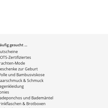
äufig gesucht ...
utscheine
OTS-Zertifiziertes
rachten-Mode
eschenke zur Geburt
olle und Bambusviskose
aarschmuck & Schmuck
egenkleidung
onies
adeponchos und Bademäntel
rinkflaschen & Brotboxen