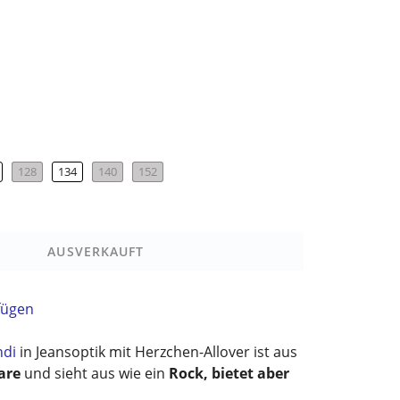
128
134
140
152
AUSVERKAUFT
fügen
ndi
in Jeansoptik mit Herzchen-Allover ist aus
are
und sieht aus wie ein
Rock, bietet aber