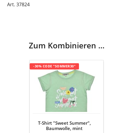
Art. 37824
Zum Kombinieren ...
T-
-30% CODE "SOMMER30"
Shirt
"Sweet
Summer",
Baumwolle,
mint
T-Shirt "Sweet Summer",
Baumwolle, mint