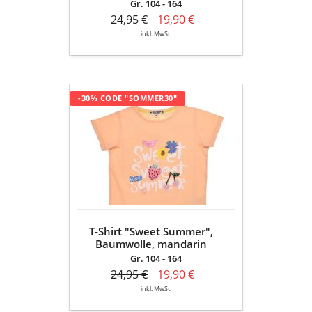
Gr. 104 - 164
24,95 €
19,90 €
inkl. MwSt.
T-
-30% CODE "SOMMER30"
Shirt
"Sweet
Summer",
Baumwolle,
mandarin
T-Shirt "Sweet Summer",
Baumwolle, mandarin
Gr. 104 - 164
24,95 €
19,90 €
inkl. MwSt.