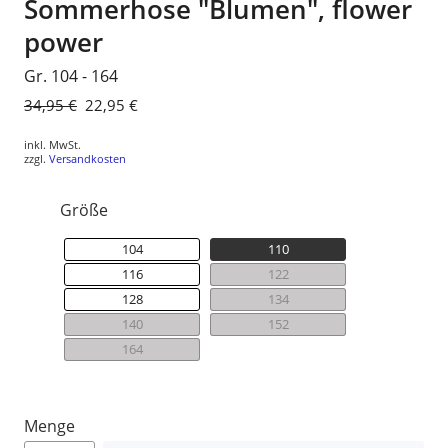
Sommerhose "Blumen", flower
power
Gr. 104 - 164
Normaler
34,95 €
Sonderpreis
22,95 €
Preis
inkl. MwSt.
zzgl.
Versandkosten
Größe
104
110
116
122
128
134
140
152
164
Menge