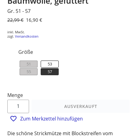
Baumwolle, gefüttert
Gr. 51 - 57
Normaler
22,99 €
Sonderpreis
16,90 €
Preis
inkl. MwSt.
zzgl.
Versandkosten
Größe
51
53
55
57
Menge
AUSVERKAUFT
Zum Merkzettel hinzufügen
Die schöne Strickmütze mit Blockstreifen vom