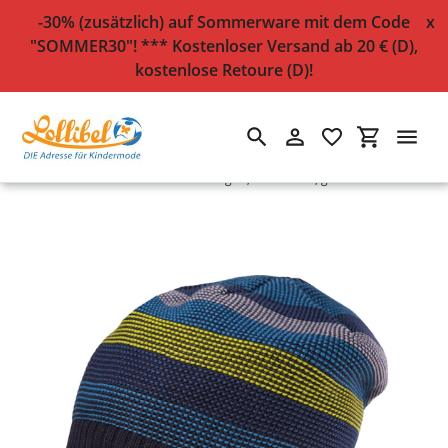
-30% (zusätzlich) auf Sommerware mit dem Code
x
"SOMMER30"! *** Kostenloser Versand ab 20 € (D),
kostenlose Retoure (D)!
Suchen
Einloggen
Einkaufsw
Direkt
Startseite
›
Strick-Beanie "Blockringel", Baumwolle, gefüttert
zum
Inhalt