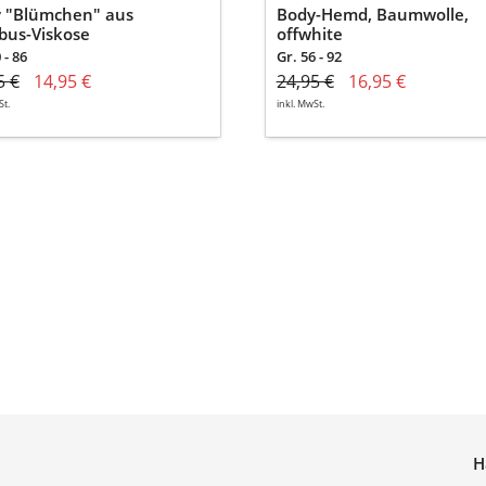
 "Blümchen" aus
Body-Hemd, Baumwolle,
us-Viskose
offwhite
 - 86
Gr. 56 - 92
5 €
14,95 €
24,95 €
16,95 €
St.
inkl. MwSt.
H