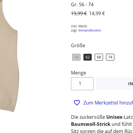
Gr. 56 - 74
Normaler
19,99 €
Sonderpreis
14,99 €
Preis
inkl. MwSt.
zzgl.
Versandkosten
Größe
56
62
68
74
Menge
I
Zum Merkzettel hinzu
Die zuckersüße
Unisex
-Lat
Baumwoll-Strick
und fühlt
Sitz sorgen die auf dem Rü