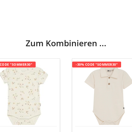
Zum Kombinieren ...
y
Body-
 CODE "SOMMER30"
-30% CODE "SOMMER30"
ümchen"
Hemd,
Baumwolle,
bus-
offwhite
ose