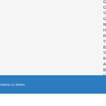
G
G
T
G
W
H
R
T
B
T
R
A
B
S
B
lebnis zu bieten.
M