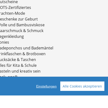
utscheine
OTS-Zertifiziertes
rachten-Mode
eschenke zur Geburt
olle und Bambusviskose
aarschmuck & Schmuck
egenkleidung
onies
adeponchos und Bademäntel
rinkflaschen & Brotboxen
ucksäcke & Taschen
lles für Kita & Schule
asteln und kreativ sein
ock- ons®
ademode
Alle Cookies akzeptieren
Einstellungen
usselin