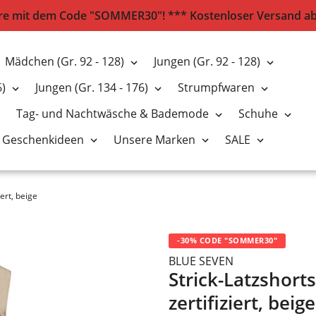
e mit dem Code "SOMMER30"! *** Kostenloser Versand ab 2
Mädchen (Gr. 92 - 128)
Jungen (Gr. 92 - 128)
6)
Jungen (Gr. 134 - 176)
Strumpfwaren
Tag- und Nachtwäsche & Bademode
Schuhe
Geschenkideen
Unsere Marken
SALE
ert, beige
-30% CODE "SOMMER30"
BLUE SEVEN
Strick-Latzshort
zertifiziert, beige