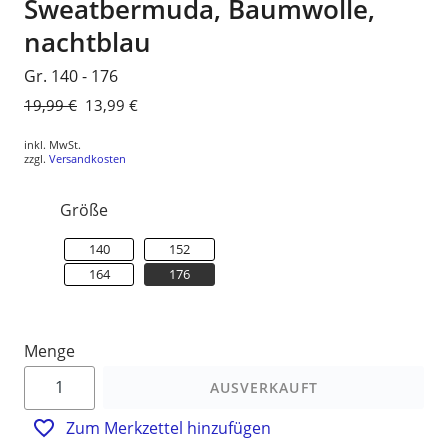
Sweatbermuda, Baumwolle,
nachtblau
Gr. 140 - 176
Normaler
19,99 €
Sonderpreis
13,99 €
Preis
inkl. MwSt.
zzgl.
Versandkosten
Größe
140
152
164
176
Menge
AUSVERKAUFT
Zum Merkzettel hinzufügen