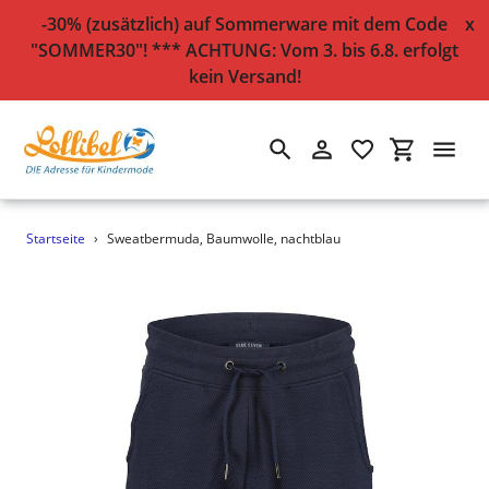
-30% (zusätzlich) auf Sommerware mit dem Code
x
"SOMMER30"! *** ACHTUNG: Vom 3. bis 6.8. erfolgt
kein Versand!
Suchen
Einloggen
Einkaufsw
Direkt
Startseite
›
Sweatbermuda, Baumwolle, nachtblau
zum
Inhalt