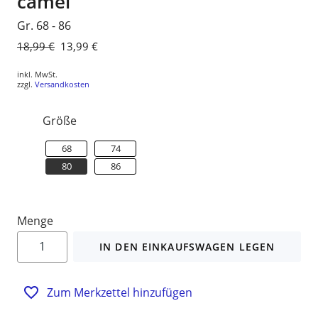
camel
Gr. 68 - 86
Normaler
18,99 €
Sonderpreis
13,99 €
Preis
inkl. MwSt.
zzgl.
Versandkosten
Größe
68
74
80
86
Menge
IN DEN EINKAUFSWAGEN LEGEN
Zum Merkzettel hinzufügen