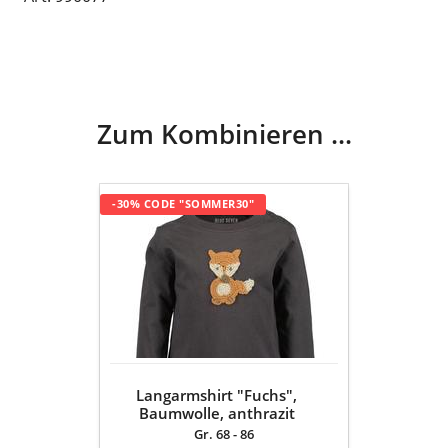
Zum Kombinieren ...
Langarmshirt
-30% CODE "SOMMER30"
"Fuchs",
Baumwolle,
anthrazit
Langarmshirt "Fuchs",
Baumwolle, anthrazit
Gr. 68 - 86