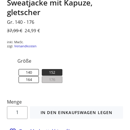
Sweatjacke mit Kapuze,
gletscher
Gr. 140 - 176
Normaler
37,99 €
Sonderpreis
24,99 €
Preis
inkl. MwSt.
zzgl.
Versandkosten
Größe
140
152
164
176
Menge
IN DEN EINKAUFSWAGEN LEGEN