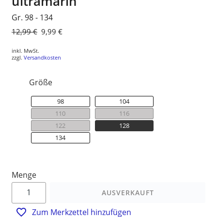
ultramarin
Gr. 98 - 134
Normaler
12,99 €
Sonderpreis
9,99 €
Preis
inkl. MwSt.
zzgl.
Versandkosten
Größe
98
104
110
116
122
128
134
Menge
AUSVERKAUFT
Zum Merkzettel hinzufügen