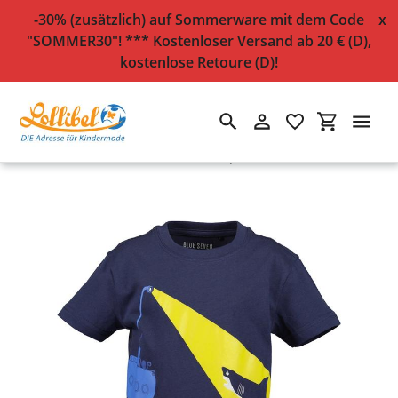
-30% (zusätzlich) auf Sommerware mit dem Code
x
"SOMMER30"! *** Kostenloser Versand ab 20 € (D),
kostenlose Retoure (D)!
Suchen
Einloggen
Einkaufsw
Direkt
Startseite
›
T-Shirt mit Leuchtdruck "Hai", ultramarin
zum
Inhalt