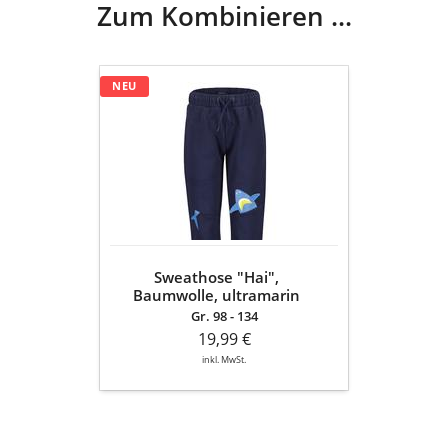
Zum Kombinieren ...
Sweathose
NEU
"Hai",
Baumwolle,
ultramarin
Sweathose "Hai",
Baumwolle, ultramarin
Gr. 98 - 134
19,99 €
inkl. MwSt.