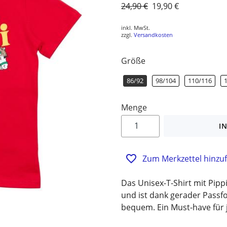
Normaler
24,90 €
Sonderpreis
19,90 €
Preis
inkl. MwSt.
zzgl.
Versandkosten
Größe
86/92
98/104
110/116
Menge
I
Zum Merkzettel hinzu
Das Unisex-T-Shirt mit Pipp
und ist dank gerader Passf
bequem. Ein Must-have für 