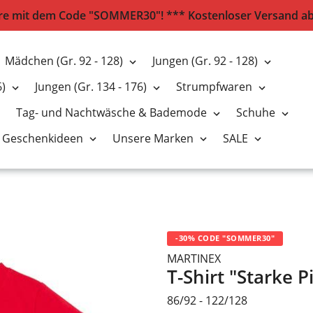
e mit dem Code "SOMMER30"! *** Kostenloser Versand ab 2
Mädchen (Gr. 92 - 128)
Jungen (Gr. 92 - 128)
6)
Jungen (Gr. 134 - 176)
Strumpfwaren
Tag- und Nachtwäsche & Bademode
Schuhe
Geschenkideen
Unsere Marken
SALE
-30% CODE "SOMMER30"
MARTINEX
T-Shirt "Starke P
86/92 - 122/128