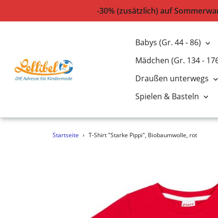
-30% (zusätzlich) auf Sommerwar
Babys (Gr. 44 - 86)
Mädchen (Gr. 134 - 17
Draußen unterwegs
Spielen & Basteln
Direkt
Startseite
›
T-Shirt "Starke Pippi", Biobaumwolle, rot
zum
Inhalt