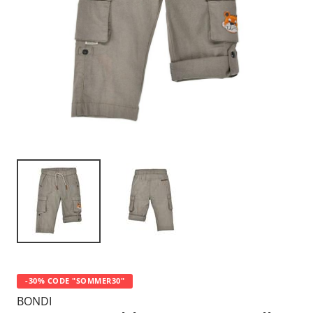
-30% CODE "SOMMER30"
BONDI