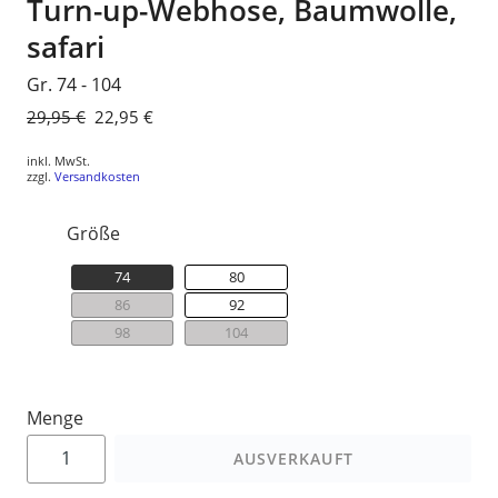
Turn-up-Webhose, Baumwolle,
safari
Gr. 74 - 104
Normaler
29,95 €
Sonderpreis
22,95 €
Preis
inkl. MwSt.
zzgl.
Versandkosten
Größe
74
80
86
92
98
104
Menge
AUSVERKAUFT