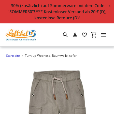
-30% (zusätzlich) auf Sommerware mit dem Code
x
"SOMMER30"! *** Kostenloser Versand ab 20 € (D),
kostenlose Retoure (D)!
Suchen
Einloggen
Einkaufsw
Direkt
Startseite
›
Turn-up-Webhose, Baumwolle, safari
zum
Inhalt